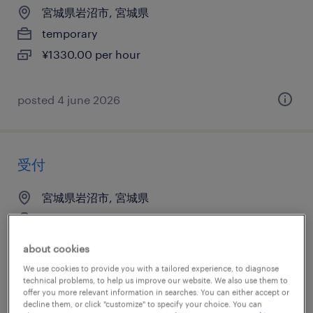
宮城県岩沼市, 宮城県
temporary
¥1330.00 per hour
posted 4 june 2026
受付
宮城県岩沼市, 宮城県
temporary
¥1200.00 per hour
about cookies
We use cookies to provide you with a tailored experience, to diagnose
technical problems, to help us improve our website. We also use them to
offer you more relevant information in searches. You can either accept or
posted 23 july 2026
decline them, or click "customize" to specify your choice. You can