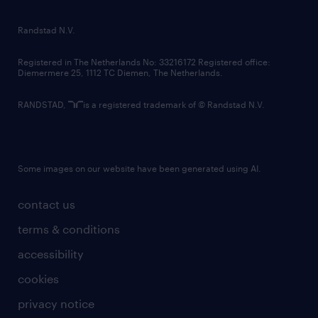
randstad innovation fund
country websites
Randstad N.V.
contact us
Registered in The Netherlands No: 33216172 Registered office:
Diemermere 25, 1112 TC Diemen, The Netherlands.
RANDSTAD,
is a registered trademark of © Randstad N.V.
Some images on our website have been generated using AI.
contact us
terms & conditions
accessibility
cookies
privacy notice