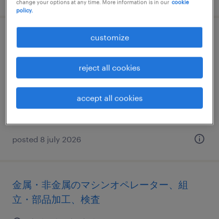
change your options at any time. More information is in our
cookie
policy.
customize
コンピュータ・精密機器の検査、仕分け・
ピッキング・梱包
reject all cookies
宮城県岩沼市, 宮城県
temporary
accept all cookies
¥1150.00 per hour
posted 8 july 2026
金属・非金属のマシンオペレーター、組
立・部品加工、検査