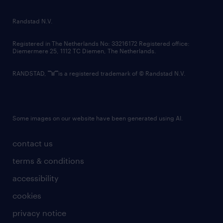
randstad innovation fund
country websites
Randstad N.V.
contact us
Registered in The Netherlands No: 33216172 Registered office:
Diemermere 25, 1112 TC Diemen, The Netherlands.
RANDSTAD,
is a registered trademark of © Randstad N.V.
Some images on our website have been generated using AI.
contact us
terms & conditions
accessibility
cookies
privacy notice