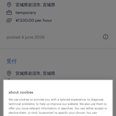
宮城県岩沼市, 宮城県
temporary
¥1330.00 per hour
posted 4 june 2026
受付
宮城県岩沼市, 宮城県
temporary
¥1200.00 per hour
about cookies
We use cookies to provide you with a tailored experience, to diagnose
technical problems, to help us improve our website. We also use them to
offer you more relevant information in searches. You can either accept or
posted 23 july 2026
decline them, or click "customize" to specify your choice. You can