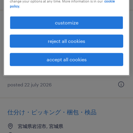
change your options at any time. More information is in our
cookie
policy.
customize
仕分け・ピッキング・梱包・検品
宮城県岩沼市, 宮城県
reject all cookies
temporary
¥1210.00 per hour
accept all cookies
posted 22 july 2026
仕分け・ピッキング・梱包・検品
宮城県岩沼市, 宮城県