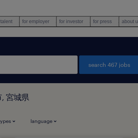
 talent
for employer
for investor
for press
about 
search 467 jobs
沼市, 宮城県
types
language