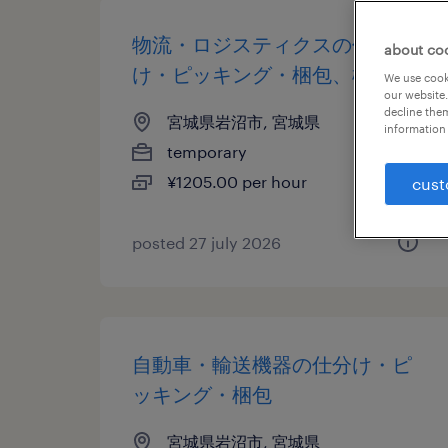
物流・ロジスティクスの仕分
about co
け・ピッキング・梱包、検品
We use cooki
our website.
decline them
宮城県岩沼市, 宮城県
information 
temporary
¥1205.00 per hour
cust
posted 27 july 2026
自動車・輸送機器の仕分け・ピ
ッキング・梱包
宮城県岩沼市, 宮城県