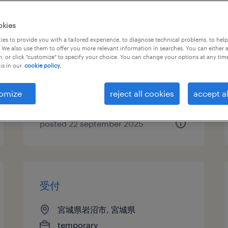
電気・電子・半導体の組立・部
okies
品加工、検査
es to provide you with a tailored experience, to diagnose technical problems, to hel
 We also use them to offer you more relevant information in searches. You can either 
, or click "customize" to specify your choice. You can change your options at any tim
宮城県岩沼市, 宮城県
is in our
cookie policy.
temporary
¥1250.00 per hour
omize
reject all cookies
accept al
posted 22 september 2025
受付
宮城県岩沼市, 宮城県
temporary