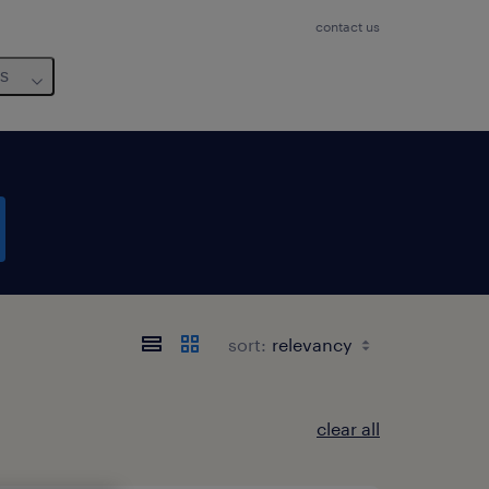
contact us
us
sort:
clear all