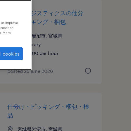
物流・ロジスティクスの仕分
け・ピッキング・梱包
p us improve
accept or
e. More
宮城県岩沼市, 宮城県
temporary
¥1205.00 per hour
l cookies
posted 25 june 2026
仕分け・ピッキング・梱包・検
品
宮城県岩沼市, 宮城県