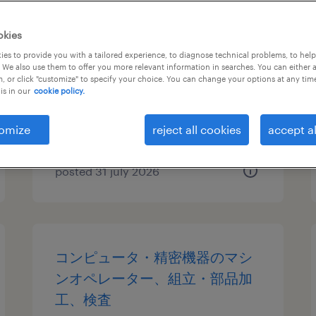
自動車・輸送機器の仕分け・ピ
okies
ッキング・梱包
es to provide you with a tailored experience, to diagnose technical problems, to hel
 We also use them to offer you more relevant information in searches. You can either 
, or click "customize" to specify your choice. You can change your options at any tim
宮城県角田市, 宮城県
is in our
cookie policy.
temporary
¥1400.00 per hour
omize
reject all cookies
accept al
posted 31 july 2026
コンピュータ・精密機器のマシ
ンオペレーター、組立・部品加
工、検査