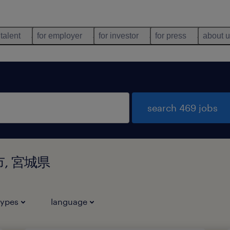
 talent
for employer
for investor
for press
about 
search 469 jobs
田市, 宮城県
types
language