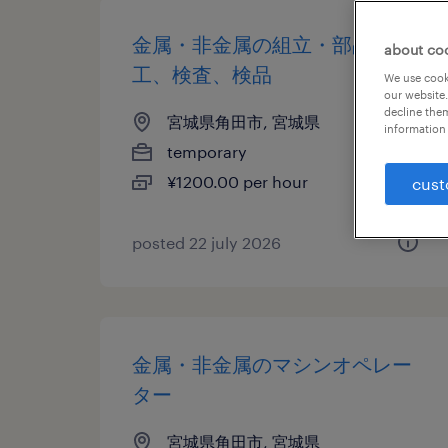
金属・非金属の組立・部品加
about co
工、検査、検品
We use cooki
our website.
decline them
宮城県角田市, 宮城県
information 
temporary
¥1200.00 per hour
cust
posted 22 july 2026
金属・非金属のマシンオペレー
ター
宮城県角田市, 宮城県