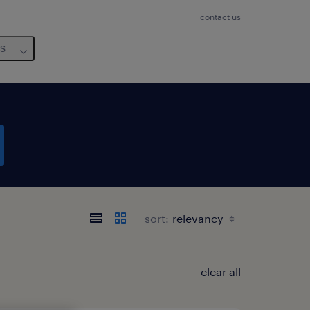
contact us
us
sort:
clear all