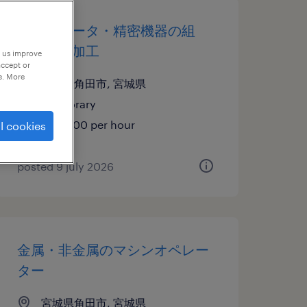
コンピュータ・精密機器の組
立・部品加工
p us improve
accept or
e. More
宮城県角田市, 宮城県
temporary
¥1192.00 per hour
l cookies
posted 9 july 2026
金属・非金属のマシンオペレー
ター
宮城県角田市, 宮城県