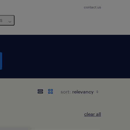
contact us
us
sort:
clear all