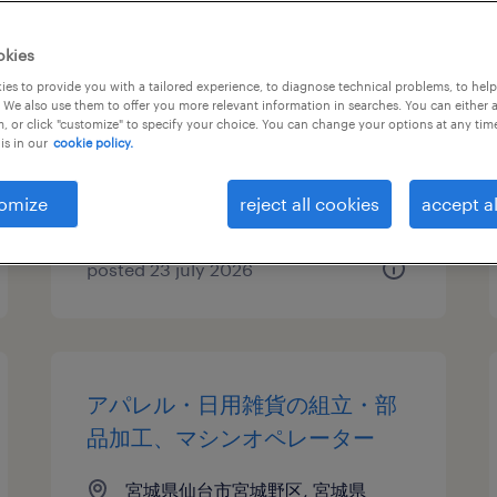
流通・小売の個配・宅配・ルー
okies
ト・配送
es to provide you with a tailored experience, to diagnose technical problems, to hel
 We also use them to offer you more relevant information in searches. You can either 
, or click "customize" to specify your choice. You can change your options at any tim
宮城県仙台市宮城野区, 宮城県
is in our
cookie policy.
temporary
¥1210.00 per hour
omize
reject all cookies
accept al
posted 23 july 2026
アパレル・日用雑貨の組立・部
品加工、マシンオペレーター
宮城県仙台市宮城野区, 宮城県