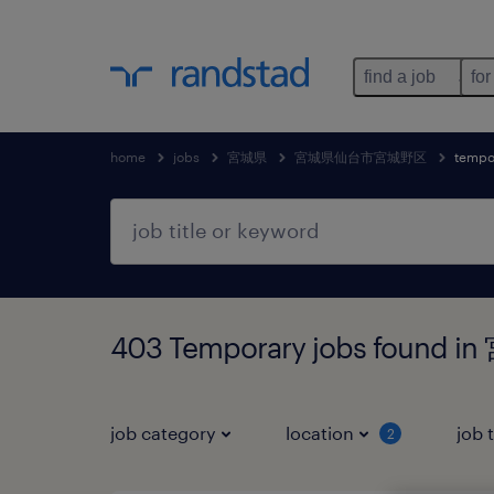
find a job
for
home
jobs
宮城県
宮城県仙台市宮城野区
tempo
403 Temporary jobs fou
job category
location
job 
2