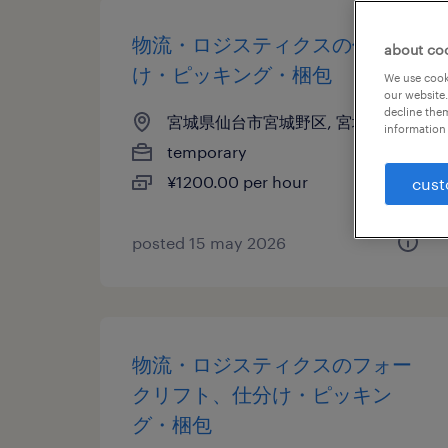
物流・ロジスティクスの仕分
about co
け・ピッキング・梱包
We use cooki
our website.
decline them
宮城県仙台市宮城野区, 宮城県
information 
temporary
¥1200.00 per hour
cust
posted 15 may 2026
物流・ロジスティクスのフォー
クリフト、仕分け・ピッキン
グ・梱包