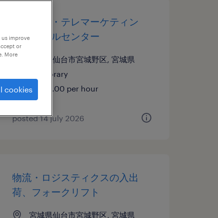
テレオペ・テレマーケティン
グ・コールセンター
p us improve
accept or
e. More
宮城県仙台市宮城野区, 宮城県
temporary
¥1300.00 per hour
l cookies
posted 14 july 2026
物流・ロジスティクスの入出
荷、フォークリフト
宮城県仙台市宮城野区, 宮城県