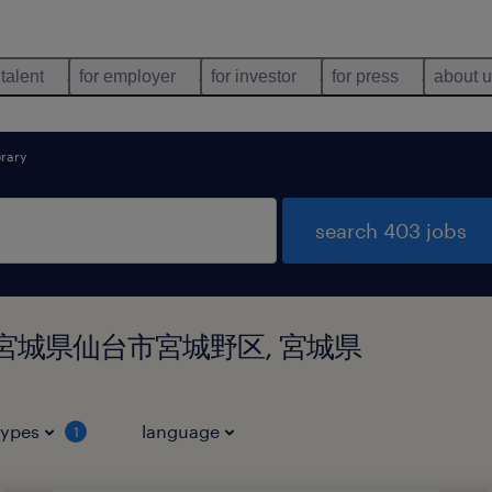
 talent
for employer
for investor
for press
about 
rary
search 403 jobs
nd in 宮城県仙台市宮城野区, 宮城県
types
language
1