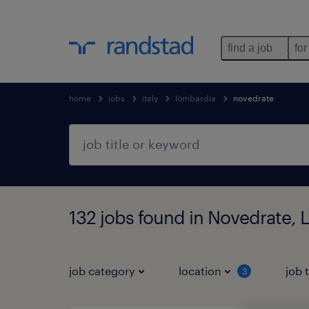
find a job
for
home
jobs
italy
lombardia
novedrate
132 jobs found in Novedrate,
job category
location
job 
3