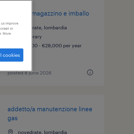
addetto magazzino e imballo
p us improve
novedrate, lombardia
accept or
e. More
temporary
€22,000 - €28,000 per year
l cookies
posted 8 june 2026
addetto/a manutenzione linee
gas
novedrate, lombardia