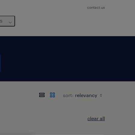
contact us
us
sort:
clear all