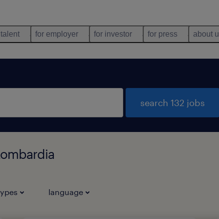
 talent
for employer
for investor
for press
about 
search 132 jobs
 Lombardia
types
language