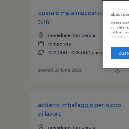
operaio metalmeccanico su 3
about co
turni
We use cooki
our website.
decline them
novedrate, lombardia
information 
temporary
€22,000 - €28,000 per year
cust
posted 24 june 2026
addetto imballaggio per picco
di lavoro
novedrate, lombardia