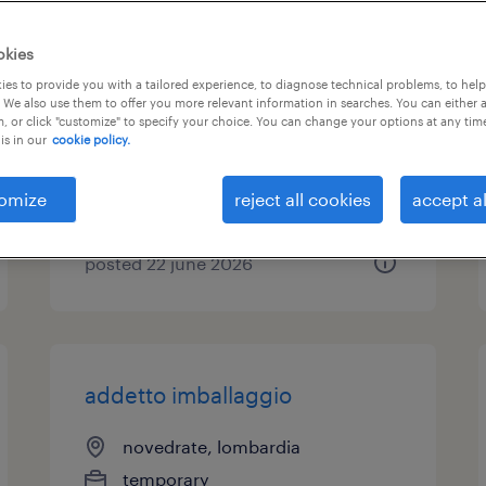
operaio di produzione su 2
okies
turni
es to provide you with a tailored experience, to diagnose technical problems, to hel
 We also use them to offer you more relevant information in searches. You can either 
, or click "customize" to specify your choice. You can change your options at any tim
novedrate, lombardia
is in our
cookie policy.
temporary
€22,000 - €28,000 per year
omize
reject all cookies
accept al
posted 22 june 2026
addetto imballaggio
novedrate, lombardia
temporary