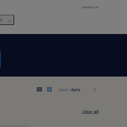
contact us
us
sort:
clear all