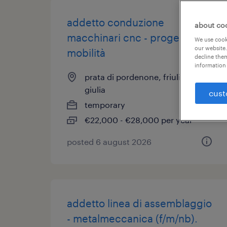
addetto conduzione
about co
macchinari cnc - progetto
We use cooki
our website.
mobilità
decline them
information 
prata di pordenone, friuli venezia
giulia
cust
temporary
€22,000 - €28,000 per year
posted 6 august 2026
addetto linea di assemblaggio
- metalmeccanica (f/m/nb).