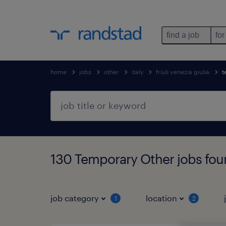
find a job
for
home
jobs
other
italy
friuli venezia giulia
t
130 Temporary Other jobs found
job category
location
1
2