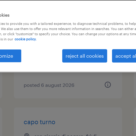
addetto affettamento e
okies
confezionamento (f/m/nb)
es to provide you with a tailored experience, to diagnose technical problems, to hel
 We also use them to offer you more relevant information in searches. You can either 
, or click "customize" to specify your choice. You can change your options at any tim
san daniele del friuli, friuli venezia
is in our
cookie policy.
giulia
temporary
omize
reject all cookies
accept al
€22,000 - €28,000 per year
posted 6 august 2026
capo turno