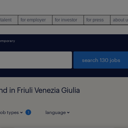
 talent
for employer
for investor
for press
about 
emporary
search 130 jobs
 in Friuli Venezia Giulia
job types
language
1