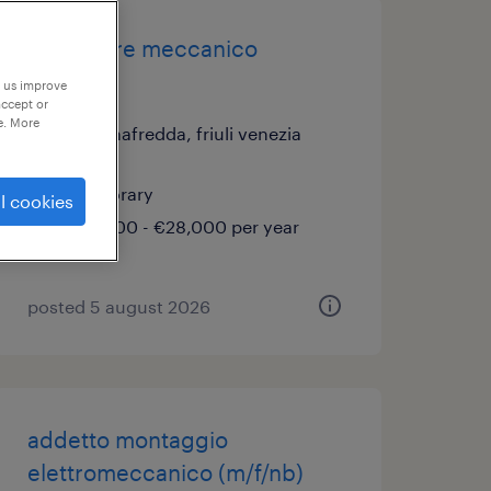
montatore meccanico
(f/m/nb)
p us improve
accept or
e. More
fontanafredda, friuli venezia
giulia
temporary
l cookies
€22,000 - €28,000 per year
posted 5 august 2026
addetto montaggio
elettromeccanico (m/f/nb)