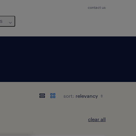
contact us
us
sort:
clear all