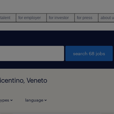
 talent
for employer
for investor
for press
about 
search 68 jobs
icentino, Veneto
types
language