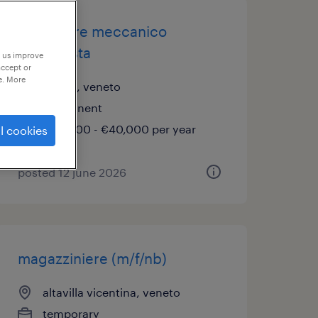
montatore meccanico
trasfertista
p us improve
accept or
e. More
lonigo, veneto
permanent
€34,000 - €40,000 per year
l cookies
posted 12 june 2026
magazziniere (m/f/nb)
altavilla vicentina, veneto
temporary