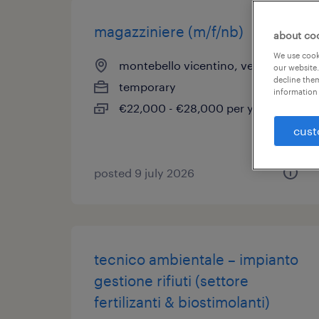
magazziniere (m/f/nb)
about co
We use cooki
montebello vicentino, veneto
our website.
decline them
temporary
information 
€22,000 - €28,000 per year
cust
posted 9 july 2026
tecnico ambientale – impianto
gestione rifiuti (settore
fertilizanti & biostimolanti)