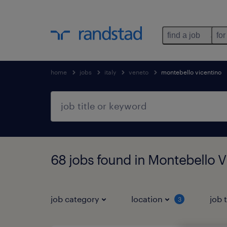
find a job
for
home
jobs
italy
veneto
montebello vicentino
68 jobs found in Montebello V
job category
location
job 
3