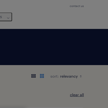
contact us
us
sort:
clear all