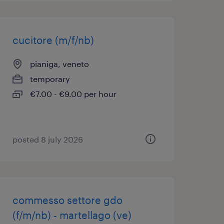
cucitore (m/f/nb)
pianiga, veneto
temporary
€7.00 - €9.00 per hour
posted 8 july 2026
commesso settore gdo
(f/m/nb) - martellago (ve)