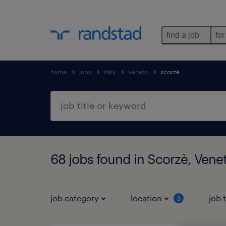
find a job
for
home
jobs
italy
veneto
scorzè
68 jobs found in Scorzè, Vene
job category
location
job 
3