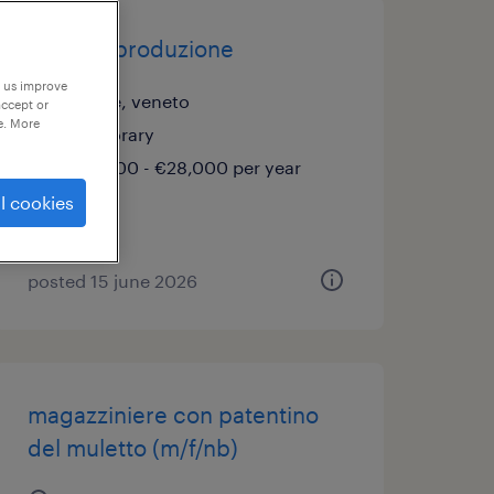
operaio produzione
p us improve
scorzè, veneto
accept or
e. More
temporary
€22,000 - €28,000 per year
l cookies
posted 15 june 2026
magazziniere con patentino
del muletto (m/f/nb)