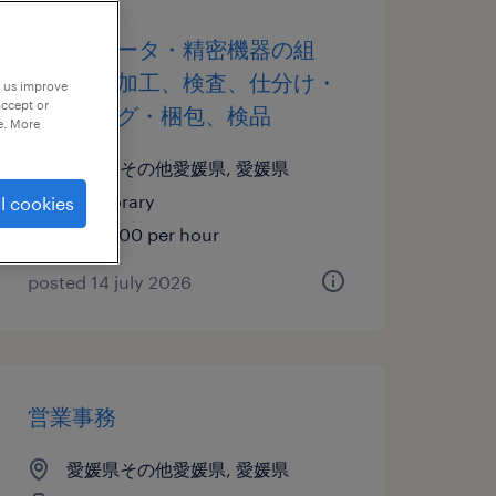
コンピュータ・精密機器の組
立・部品加工、検査、仕分け・
p us improve
accept or
ピッキング・梱包、検品
e. More
愛媛県その他愛媛県, 愛媛県
temporary
l cookies
¥1180.00 per hour
posted 14 july 2026
営業事務
愛媛県その他愛媛県, 愛媛県