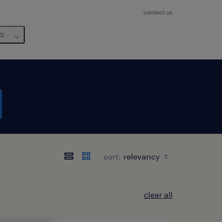
contact us
us
sort:
clear all