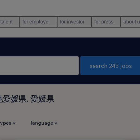
 talent
for employer
for investor
for press
about 
search 245 jobs
その他愛媛県, 愛媛県
types
language