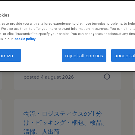
電気・電子・半導体の鋳造・研
okies
磨、組立・部品加工、検査、マ
es to provide you with a tailored experience, to diagnose technical problems, to hel
 We also use them to offer you more relevant information in searches. You can either 
シンオペレーター
, or click "customize" to specify your choice. You can change your options at any tim
is in our
cookie policy.
愛媛県その他愛媛県, 愛媛県
temporary
omize
reject all cookies
accept al
¥1160.00 per hour
posted 4 august 2026
物流・ロジスティクスの仕分
け・ピッキング・梱包、検品、
清掃、入出荷