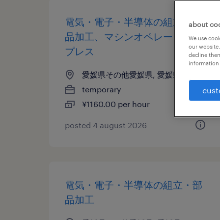
電気・電子・半導体の組立・部
about co
品加工、マシンオペレーター、
We use cooki
our website.
プレス
decline them
information 
愛媛県その他愛媛県, 愛媛県
temporary
cust
¥1160.00 per hour
posted 4 august 2026
電気・電子・半導体の組立・部
品加工