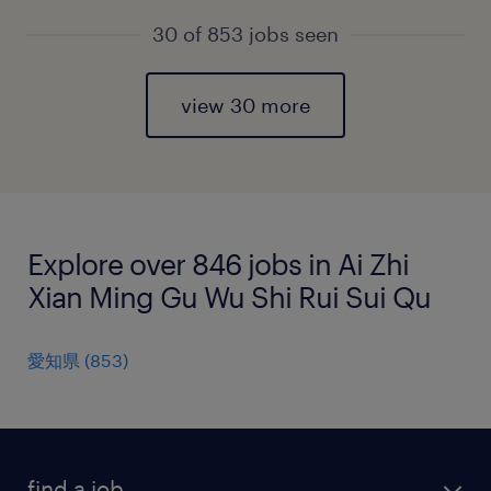
30 of 853 jobs seen
view 30 more
Explore over 846 jobs in Ai Zhi
Xian Ming Gu Wu Shi Rui Sui Qu
愛知県
(
853
)
find a job