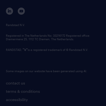
contact us
corporate governance
randstad innovation fund
country websites
Randstad N.V.
contact us
Registered in The Netherlands No: 33216172 Registered office:
Diemermere 25, 1112 TC Diemen, The Netherlands.
RANDSTAD,
is a registered trademark of © Randstad N.V.
Some images on our website have been generated using AI.
contact us
terms & conditions
accessibility