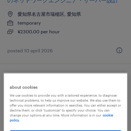
のネットワークエンジニア・サーバー設計
愛知県名古屋市瑞穂区, 愛知県
temporary
¥2300.00 per hour
posted 10 april 2026
it・web系／メーカー系／流通・サービス系
のse（ビジネスアプリケーション系）
about cookies
We use cookies to provide you with a tailored experience, to diagnose
愛知県名古屋市瑞穂区, 愛知県
technical problems, to help us improve our website. We also use them to
offer you more relevant information in searches. You can either accept or
temporary
decline them, or click "customize" to specify your choice. You can
change your options at any time. More information is in our
cookie
¥2400.00 per hour
policy.