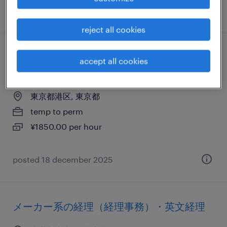
posted 28 august 2025
reject all cookies
メーカー系／住宅・インテリア系の営業事
accept all cookies
務
東京都港区, 東京都
temp to perm
¥1850.00 per hour
posted 18 december 2025
メーカー系の経理（経理事務）・英文経理