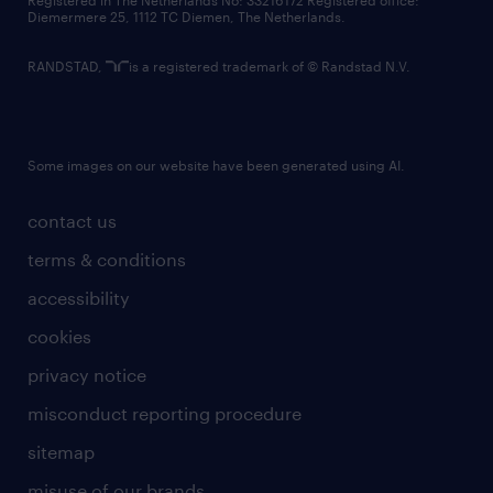
Registered in The Netherlands No: 33216172 Registered office:
Diemermere 25, 1112 TC Diemen, The Netherlands.
RANDSTAD,
is a registered trademark of © Randstad N.V.
Some images on our website have been generated using AI.
contact us
terms & conditions
accessibility
cookies
privacy notice
misconduct reporting procedure
sitemap
misuse of our brands