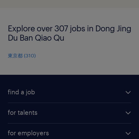
Explore over 307 jobs in Dong Jing
Du Ban Qiao Qu
東京都
(
310
)
find a job
all jobs
for talents
career advice
operational career
careers at Randstad
for employers
professional career