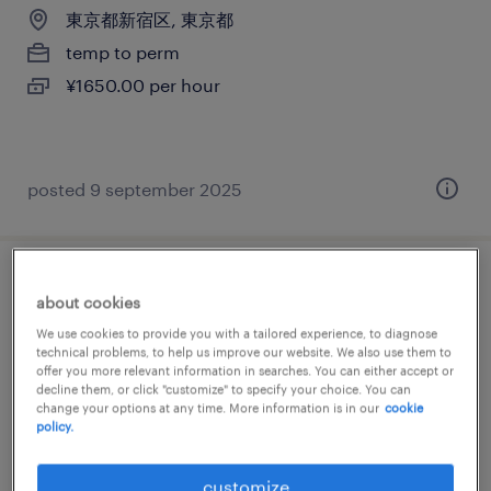
東京都新宿区, 東京都
temp to perm
¥1650.00 per hour
posted 9 september 2025
it・web系の営業・企画営業・ラウンダー
about cookies
We use cookies to provide you with a tailored experience, to diagnose
東京都千代田区, 東京都
technical problems, to help us improve our website. We also use them to
offer you more relevant information in searches. You can either accept or
temp to perm
decline them, or click "customize" to specify your choice. You can
¥1700.00 per hour
change your options at any time. More information is in our
cookie
policy.
customize