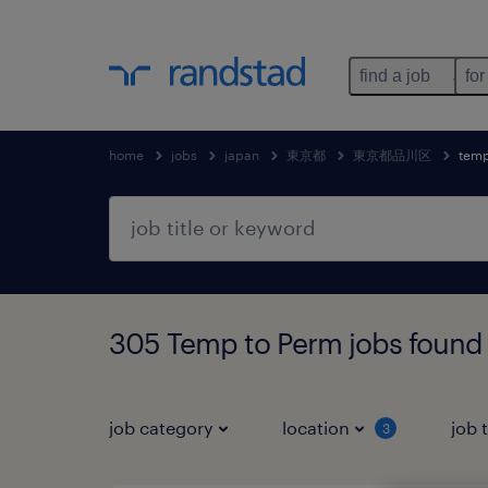
find a job
for
home
jobs
japan
東京都
東京都品川区
temp
305 Temp to Perm jobs f
job category
location
job 
3