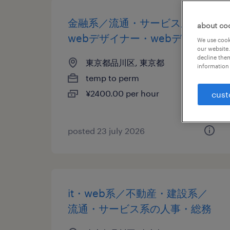
金融系／流通・サービス系の
about co
webデザイナー・webデザイン
We use cooki
our website.
decline them
東京都品川区, 東京都
information 
temp to perm
¥2400.00 per hour
cust
posted 23 july 2026
it・web系／不動産・建設系／
流通・サービス系の人事・総務