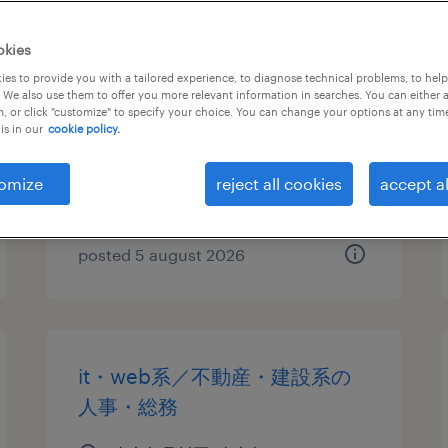
メーカー系の人事・総務
okies
es to provide you with a tailored experience, to diagnose technical problems, to hel
東京都品川区, 東京都
 We also use them to offer you more relevant information in searches. You can either 
, or click "customize" to specify your choice. You can change your options at any tim
temp to perm
is in our
cookie policy.
¥1800.00 per hour
omize
reject all cookies
accept al
posted 5 august 2026
it・web系／不動産・建設系の
人事・総務