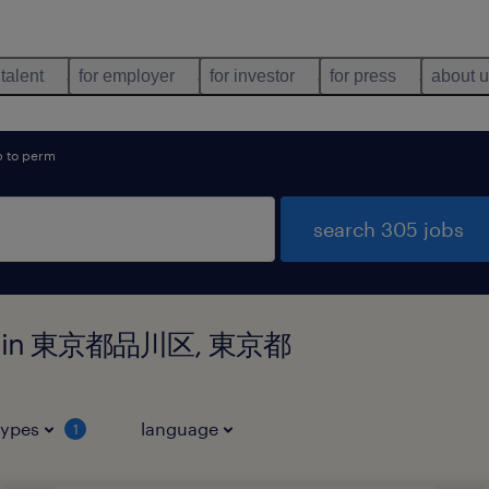
 talent
for employer
for investor
for press
about 
 to perm
search 305 jobs
ound in 東京都品川区, 東京都
types
language
1