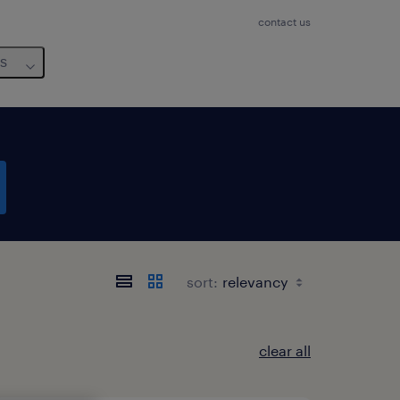
contact us
us
sort:
clear all