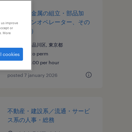
金属・非金属の組立・部品加
工、マシンオペレーター、その
p us improve
accept or
他（製造）
e. More
東京都品川区, 東京都
temp to perm
l cookies
¥1550.00 per hour
posted 7 january 2026
不動産・建設系／流通・サービ
ス系の人事・総務