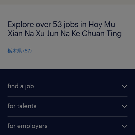
Explore over 53 jobs in Hoy Mu
Xian Na Xu Jun Na Ke Chuan Ting
栃木県
(
57
)
find a job
all jobs
for talents
career advice
operational career
careers at Randstad
for employers
professional career