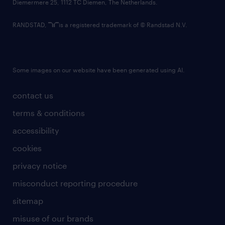
Diemermere 25, 1112 TC Diemen, The Netherlands.
RANDSTAD,
is a registered trademark of © Randstad N.V.
Some images on our website have been generated using AI.
contact us
terms & conditions
accessibility
cookies
privacy notice
misconduct reporting procedure
sitemap
misuse of our brands