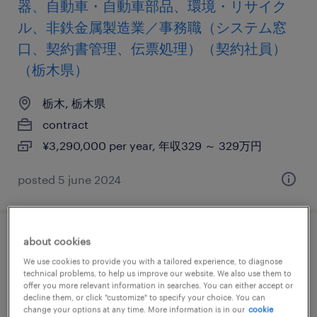
器、自動車・自動車部品、環境・リサイク
ル、非鉄金属製造業／事務職（システム窓
口、契約書管理、伝票処理）（契約社員）
（栃木県）
栃木, 栃木県
contract
¥3,290,000 per year, 年収329 ～ 329万円
posted 5 june 2024
about cookies
【障がい者求人】製造業／一般事務/軽作業
We use cookies to provide you with a tailored experience, to diagnose
（契約社員）（熊本県）
technical problems, to help us improve our website. We also use them to
offer you more relevant information in searches. You can either accept or
decline them, or click "customize" to specify your choice. You can
栃木, 栃木県
change your options at any time. More information is in our
cookie