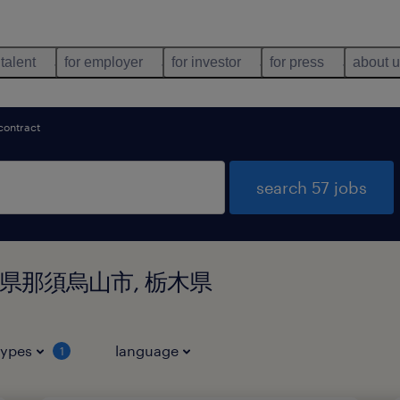
 talent
for employer
for investor
for press
about 
contract
search 57 jobs
in 栃木県那須烏山市, 栃木県
types
language
1