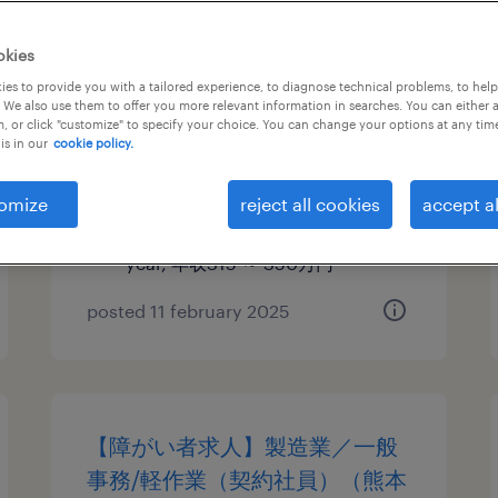
【障がい者求人】ワイン専門商
okies
社／ワインショップスタッフ
es to provide you with a tailored experience, to diagnose technical problems, to hel
 We also use them to offer you more relevant information in searches. You can either 
（契約社員）（栃木県）
, or click "customize" to specify your choice. You can change your options at any tim
is in our
cookie policy.
栃木, 栃木県
contract
omize
reject all cookies
accept al
¥3,150,000 - ¥3,500,000 per
year, 年収315 ～ 350万円
posted 11 february 2025
【障がい者求人】製造業／一般
事務/軽作業（契約社員）（熊本