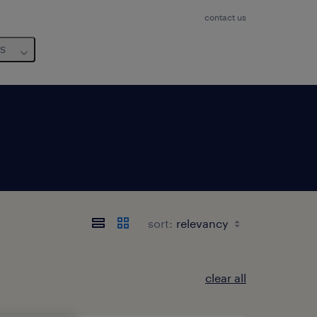
contact us
us
sort:
clear all