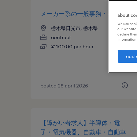
メーカー系の一般事務・oa事務
about co
We use cooki
栃木県日光市, 栃木県
our website.
decline them
contract
information 
¥1100.00 per hour
cust
posted 28 april 2026
【障がい者求人】半導体・電
子・電気機器、自動車・自動車