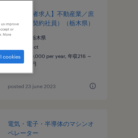
【障がい者求人】不動産業／庶
務業務（契約社員）（栃木県）
p us improve
accept or
e. More
栃木, 栃木県
contract
¥2,160,000 per year, 年収216 ～
l cookies
216万円
posted 23 june 2023
電気・電子・半導体のマシンオ
ペレーター