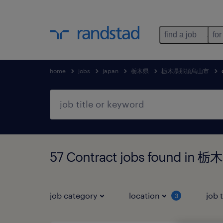
find a job
for
home
jobs
japan
栃木県
栃木県那須烏山市
57 Contract jobs found 
job category
location
job 
3