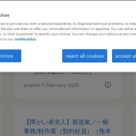
【障がい者求人】ワイン専門商
okies
社／ワインショップスタッフ
es to provide you with a tailored experience, to diagnose technical problems, to hel
 We also use them to offer you more relevant information in searches. You can either 
（契約社員）（栃木県）
, or click "customize" to specify your choice. You can change your options at any tim
is in our
cookie policy.
栃木, 栃木県
contract
omize
reject all cookies
accept al
¥3,150,000 - ¥3,500,000 per
year, 年収315 ～ 350万円
posted 11 february 2025
【障がい者求人】製造業／一般
事務/軽作業（契約社員）（熊本