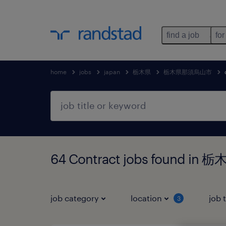
find a job
for
home
jobs
japan
栃木県
栃木県那須烏山市
64 Contract jobs found 
job category
location
job 
3