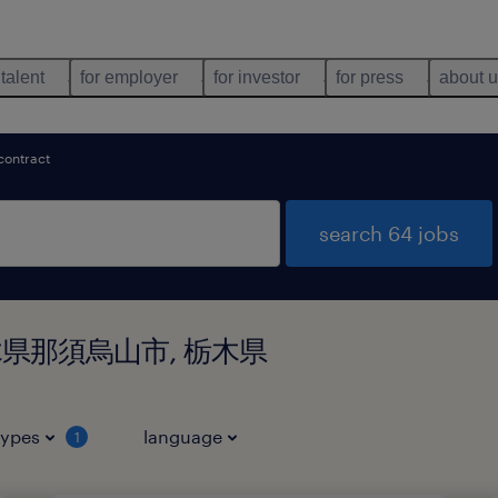
 talent
for employer
for investor
for press
about 
contract
search 64 jobs
in 栃木県那須烏山市, 栃木県
types
language
1