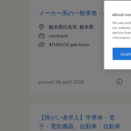
メーカー系の一般事務・oa事務
about co
We use cooki
栃木県日光市, 栃木県
our website.
decline them
contract
information 
¥1100.00 per hour
cust
posted 28 april 2026
【障がい者求人】半導体・電
子・電気機器、自動車・自動車