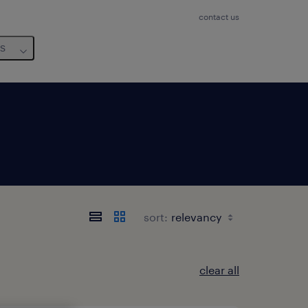
contact us
us
sort:
clear all