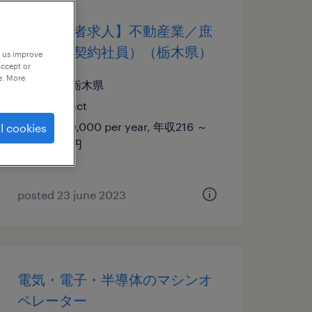
【障がい者求人】不動産業／庶
務業務（契約社員）（栃木県）
p us improve
accept or
e. More
栃木, 栃木県
contract
¥2,160,000 per year, 年収216 ～
l cookies
216万円
posted 23 june 2023
電気・電子・半導体のマシンオ
ペレーター