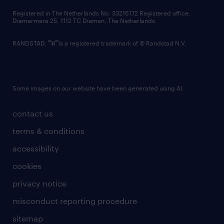
contact us
Registered in The Netherlands No: 33216172 Registered office:
Diemermere 25, 1112 TC Diemen, The Netherlands.
RANDSTAD,
is a registered trademark of © Randstad N.V.
Some images on our website have been generated using AI.
contact us
terms & conditions
accessibility
cookies
privacy notice
misconduct reporting procedure
sitemap