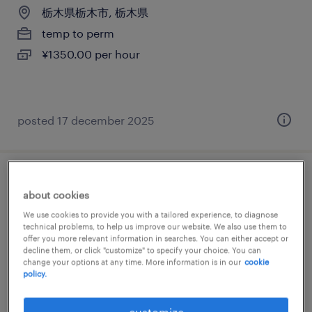
栃木県栃木市, 栃木県
temp to perm
¥1350.00 per hour
posted 17 december 2025
流通・サービス系の営業・企画営業・ラウ
about cookies
ンダー
We use cookies to provide you with a tailored experience, to diagnose
technical problems, to help us improve our website. We also use them to
栃木県真岡市, 栃木県
offer you more relevant information in searches. You can either accept or
decline them, or click "customize" to specify your choice. You can
temp to perm
change your options at any time. More information is in our
cookie
policy.
¥1350.00 per hour
customize