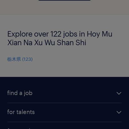
Explore over 122 jobs in Hoy Mu
Xian Na Xu Wu Shan Shi
栃木県
(
123
)
find a job
all jobs
for talents
career advice
operational career
careers at Randstad