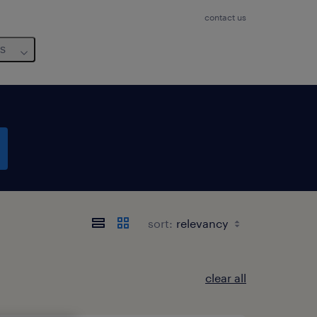
contact us
us
sort:
clear all