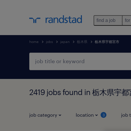
find a job
for
home
jobs
japan
栃木県
栃木県宇都宮市
2419 jobs found in 栃木県
job category
location
job 
3