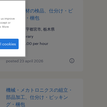
化学・素材の検品、仕分け・ピ
ッキング・梱包
p us improve
accept or
e. More
栃木県宇都宮市, 栃木県
temporary
¥1300.00 per hour
l cookies
posted 23 april 2026
機械・メカトロニクスの組立・
部品加工、仕分け・ピッキン
グ・梱包