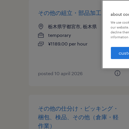
その他の組立・部品加工
about co
We use cooki
栃木県宇都宮市, 栃木県
our website.
decline them
temporary
information 
¥1189.00 per hour
cust
posted 10 april 2026
その他の仕分け・ピッキング・
梱包、検品、その他（倉庫・軽
作業）