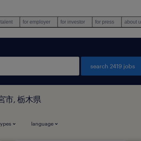
 talent
for employer
for investor
for press
about 
search 2419 jobs
宇都宮市, 栃木県
types
language