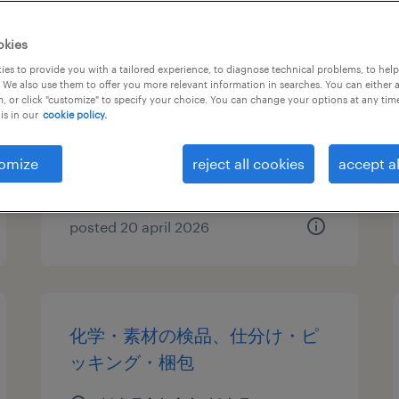
その他の組立・部品加工、検
okies
査、マシンオペレーター、仕分
es to provide you with a tailored experience, to diagnose technical problems, to hel
 We also use them to offer you more relevant information in searches. You can either 
け・ピッキング・梱包
, or click "customize" to specify your choice. You can change your options at any tim
is in our
cookie policy.
栃木県宇都宮市, 栃木県
temporary
omize
reject all cookies
accept al
¥1250.00 per hour
posted 20 april 2026
化学・素材の検品、仕分け・ピ
ッキング・梱包