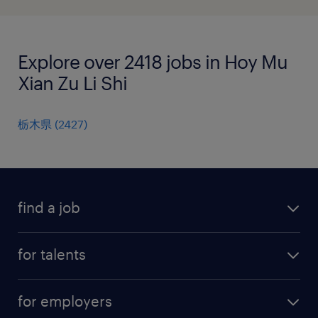
Explore over 2418 jobs in Hoy Mu
Xian Zu Li Shi
栃木県
(
2427
)
find a job
all jobs
for talents
career advice
operational career
careers at Randstad
for employers
professional career