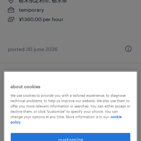
栃木県足利市, 栃木県
temporary
¥1360.00 per hour
posted 30 june 2026
その他営業・サービス
about cookies
栃木県足利市, 栃木県
We use cookies to provide you with a tailored experience, to diagnose
technical problems, to help us improve our website. We also use them to
temporary
offer you more relevant information in searches. You can either accept or
¥1400.00 per hour
decline them, or click "customize" to specify your choice. You can
change your options at any time. More information is in our
cookie
policy.
customize