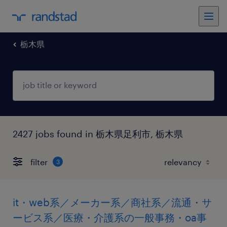
栃木県
2427 jobs found in 栃木県足利市, 栃木県
filter
3
it・web系／メーカー系／商社系／流通・サ
ービス系／医療・介護系の一般事務・oa事