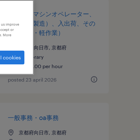
その他のマシンオペレーター、
その他（製造）、入出荷、その
p us improve
accept or
他（倉庫・軽作業）
e. More
京都府向日市, 京都府
temporary
l cookies
¥1200.00 per hour
posted 23 april 2026
一般事務・oa事務
京都府向日市, 京都府