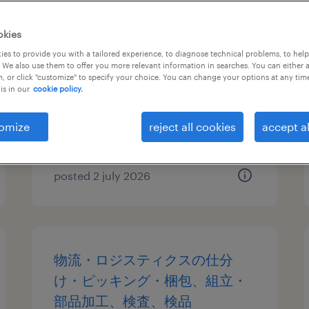
物流・ロジスティクスの仕分
okies
け・ピッキング・梱包、組立・
es to provide you with a tailored experience, to diagnose technical problems, to hel
 We also use them to offer you more relevant information in searches. You can either 
部品加工、検査、検品
, or click "customize" to specify your choice. You can change your options at any tim
is in our
cookie policy.
京都府向日市, 京都府
temporary
omize
reject all cookies
accept al
¥2000.00 per hour
posted 2 july 2026
物流・ロジスティクスの仕分
け・ピッキング・梱包、組立・
部品加工、検査、検品