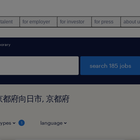
 talent
for employer
for investor
for press
about 
orary
search 185 jobs
d in 京都府向日市, 京都府
types
language
1