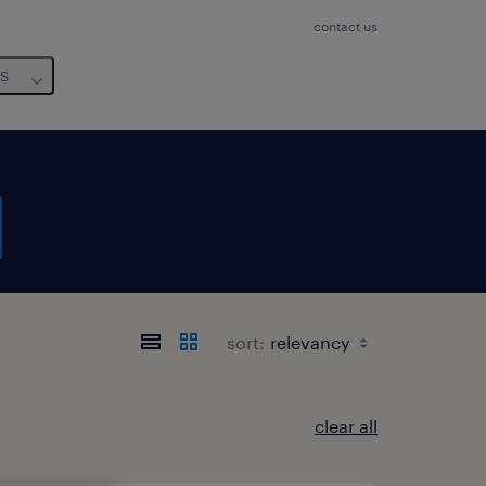
contact us
us
sort:
clear all