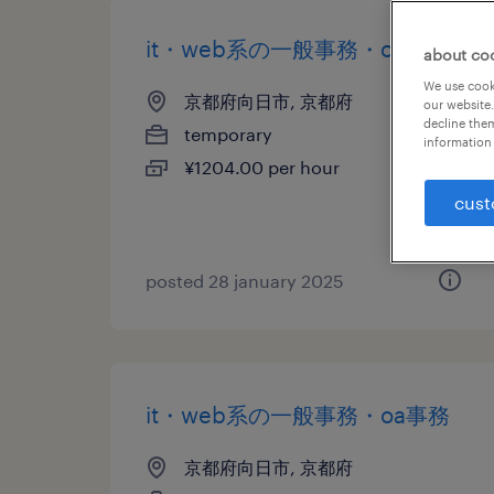
it・web系の一般事務・oa事務
about co
We use cooki
京都府向日市, 京都府
our website.
decline them
temporary
information 
¥1204.00 per hour
cust
posted 28 january 2025
it・web系の一般事務・oa事務
京都府向日市, 京都府