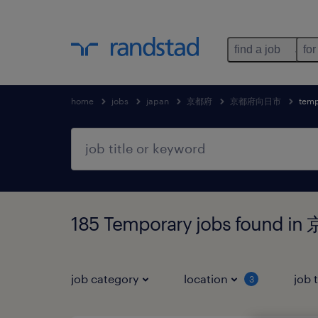
find a job
for
home
jobs
japan
京都府
京都府向日市
temp
185 Temporary jobs foun
job category
location
job 
3