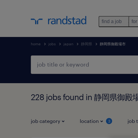
find a job
for
home
jobs
japan
静岡県
静岡県御殿場市
228 jobs found in 静岡県御
job category
location
job 
3