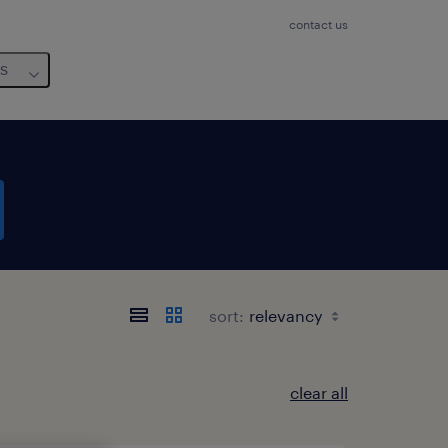
contact us
us
sort:
clear all