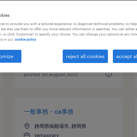
旅客・ホテルのその他（その
okies
他）
es to provide you with a tailored experience, to diagnose technical problems, to hel
 We also use them to offer you more relevant information in searches. You can either 
, or click "customize" to specify your choice. You can change your options at any tim
静岡県御殿場市, 静岡県
is in our
cookie policy.
permanent
¥276,668 per month
omize
reject all cookies
accept al
posted 30 august 2022
一般事務・oa事務
静岡県御殿場市, 静岡県
temporary