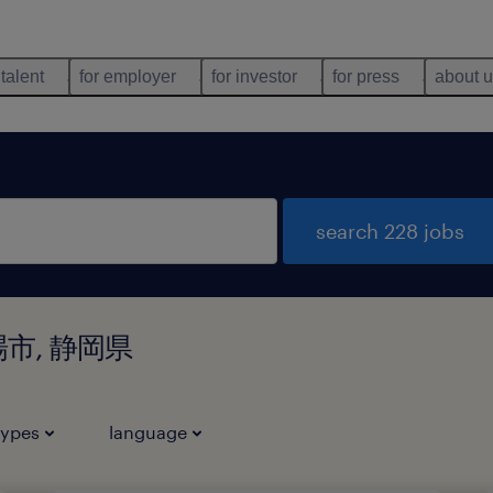
 talent
for employer
for investor
for press
about 
search 228 jobs
殿場市, 静岡県
types
language