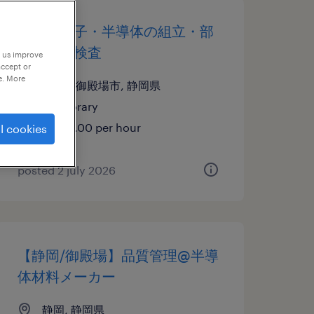
電気・電子・半導体の組立・部
品加工、検査
p us improve
accept or
e. More
静岡県御殿場市, 静岡県
temporary
¥1450.00 per hour
l cookies
posted 2 july 2026
【静岡/御殿場】品質管理@半導
体材料メーカー
静岡, 静岡県