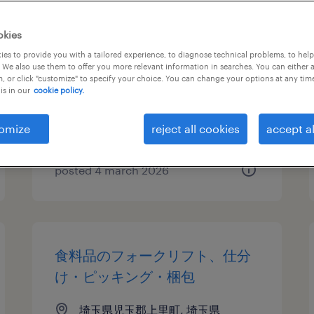
化学・素材のその他（倉庫・軽
okies
作業）
es to provide you with a tailored experience, to diagnose technical problems, to hel
 We also use them to offer you more relevant information in searches. You can either 
, or click "customize" to specify your choice. You can change your options at any tim
埼玉県児玉郡上里町, 埼玉県
is in our
cookie policy.
temporary
¥1350.00 per hour
omize
reject all cookies
accept al
posted 4 march 2026
食料品のフォークリフト、仕分
け・ピッキング・梱包
埼玉県児玉郡上里町, 埼玉県