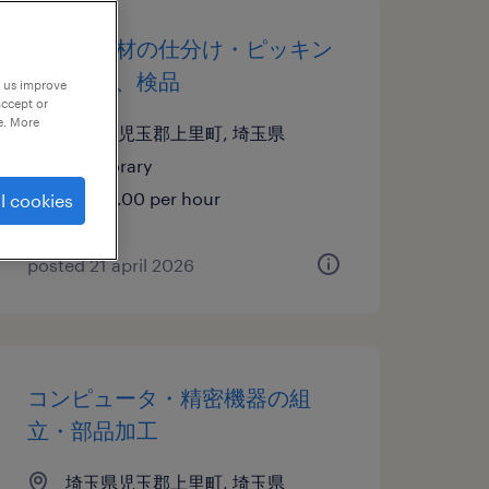
化学・素材の仕分け・ピッキン
グ・梱包、検品
p us improve
accept or
e. More
埼玉県児玉郡上里町, 埼玉県
temporary
¥1400.00 per hour
l cookies
posted 21 april 2026
コンピュータ・精密機器の組
立・部品加工
埼玉県児玉郡上里町, 埼玉県