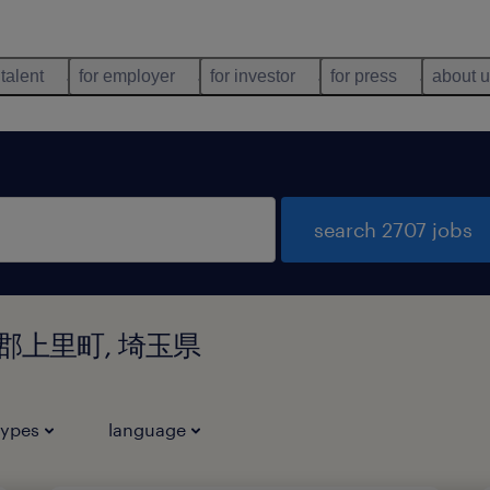
 talent
for employer
for investor
for press
about 
search 2707 jobs
県児玉郡上里町, 埼玉県
types
language