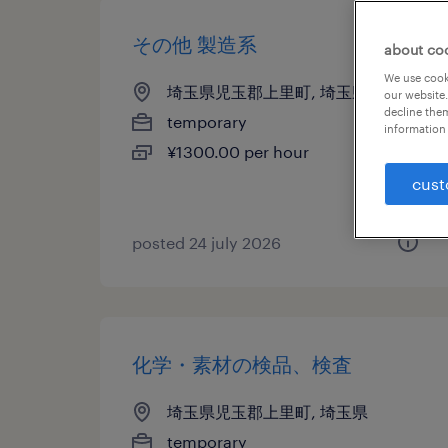
その他 製造系
about co
We use cooki
埼玉県児玉郡上里町, 埼玉県
our website.
decline them
temporary
information 
¥1300.00 per hour
cust
posted 24 july 2026
化学・素材の検品、検査
埼玉県児玉郡上里町, 埼玉県
temporary