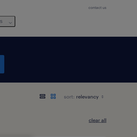
contact us
us
sort:
clear all