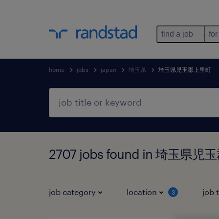
find a job
for
home
jobs
japan
埼玉県
埼玉県児玉郡上里町
2707 jobs found in 埼玉
job category
location
job 
3