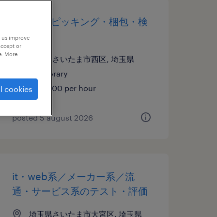
仕分け・ピッキング・梱包・検
品
p us improve
accept or
e. More
埼玉県さいたま市西区, 埼玉県
temporary
¥1367.00 per hour
l cookies
posted 5 august 2026
it・web系／メーカー系／流
通・サービス系のテスト・評価
埼玉県さいたま市大宮区, 埼玉県