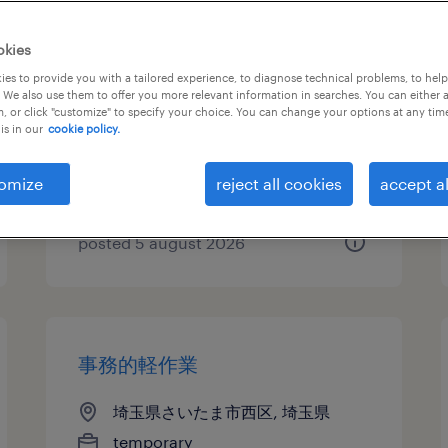
その他 イベント・サンプリング
okies
es to provide you with a tailored experience, to diagnose technical problems, to hel
埼玉県さいたま市西区, 埼玉県
 We also use them to offer you more relevant information in searches. You can either 
, or click "customize" to specify your choice. You can change your options at any tim
temporary
is in our
cookie policy.
¥1439.00 per hour
omize
reject all cookies
accept al
posted 5 august 2026
事務的軽作業
埼玉県さいたま市西区, 埼玉県
temporary