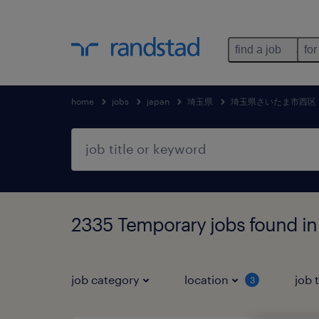
find a job
for
home
jobs
japan
埼玉県
埼玉県さいたま市西区
2335 Temporary jobs fo
job category
location
job 
3