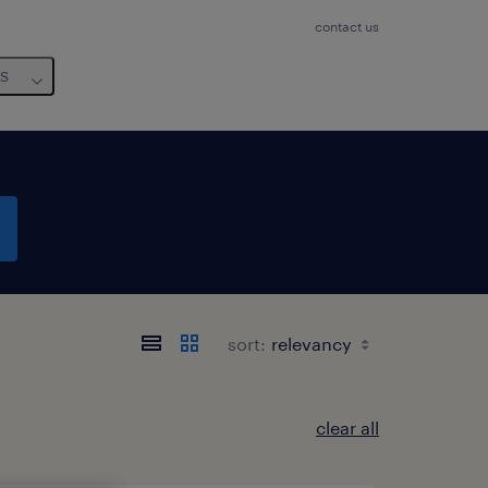
contact us
us
sort:
clear all