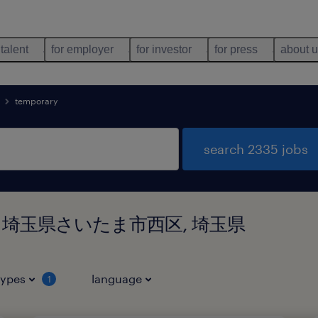
 talent
for employer
for investor
for press
about 
temporary
search 2335 jobs
und in 埼玉県さいたま市西区, 埼玉県
types
language
1