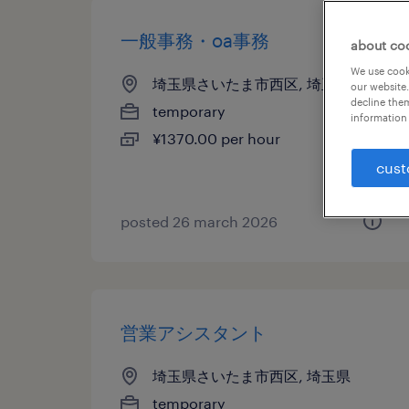
一般事務・oa事務
about co
We use cooki
埼玉県さいたま市西区, 埼玉県
our website.
decline them
temporary
information 
¥1370.00 per hour
cust
posted 26 march 2026
営業アシスタント
埼玉県さいたま市西区, 埼玉県
temporary