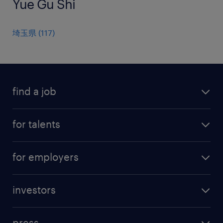
Yue Gu Shi
埼玉県
(
117
)
find a job
all jobs
for talents
career advice
operational career
careers at Randstad
for employers
professional career
staffing solutions
digital career
investors
inhouse solutions
contact us
investment case
workforce insights
press