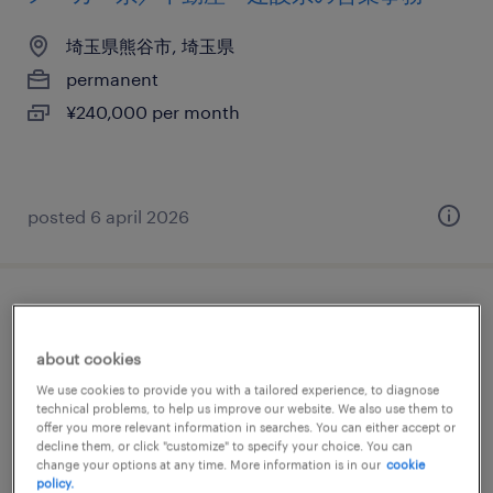
埼玉県熊谷市, 埼玉県
permanent
¥240,000 per month
posted 6 april 2026
【障がい者求人】専門商社／一般事務/営業
事務（正社員）（埼玉県）
about cookies
We use cookies to provide you with a tailored experience, to diagnose
埼玉, 埼玉県
technical problems, to help us improve our website. We also use them to
offer you more relevant information in searches. You can either accept or
permanent
decline them, or click "customize" to specify your choice. You can
change your options at any time. More information is in our
cookie
¥3,000,000 - ¥3,800,000 per year, 年収300 ～
policy.