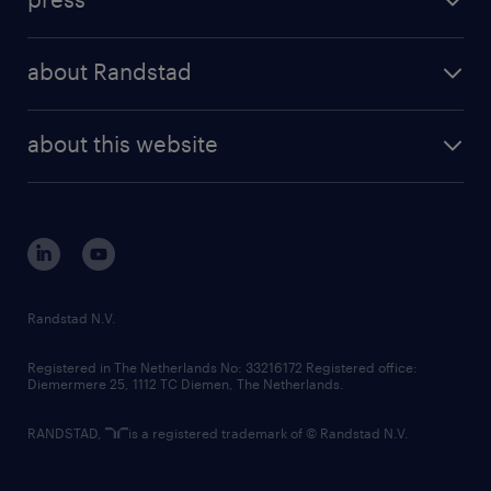
results and reports
randstad operational
press releases
randstad share
randstad professional
about Randstad
news and events
investor contacts
randstad enterprise
company profile
future of work
randstad digital
about this website
sustainability
tech suite
disclaimer
equity, diversity, inclusion and belonging
contact us
corporate governance
randstad innovation fund
country websites
Randstad N.V.
contact us
Registered in The Netherlands No: 33216172 Registered office:
Diemermere 25, 1112 TC Diemen, The Netherlands.
RANDSTAD,
is a registered trademark of © Randstad N.V.