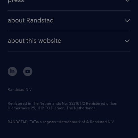
results and reports
randstad operational
press releases
randstad share
randstad professional
about Randstad
news and events
investor contacts
randstad enterprise
company profile
future of work
randstad digital
about this website
sustainability
tech suite
disclaimer
equity, diversity, inclusion and belonging
contact us
corporate governance
randstad innovation fund
country websites
Randstad N.V.
contact us
Registered in The Netherlands No: 33216172 Registered office:
Diemermere 25, 1112 TC Diemen, The Netherlands.
RANDSTAD,
is a registered trademark of © Randstad N.V.