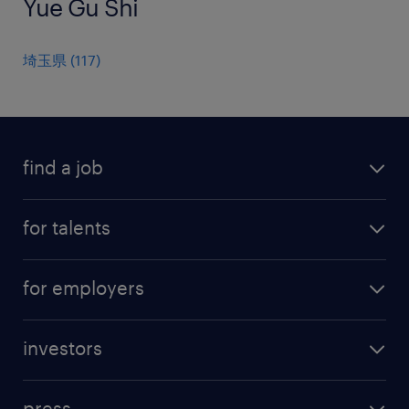
Yue Gu Shi
埼玉県
(
117
)
find a job
all jobs
for talents
career advice
operational career
careers at Randstad
for employers
professional career
staffing solutions
digital career
investors
inhouse solutions
contact us
investment case
workforce insights
press