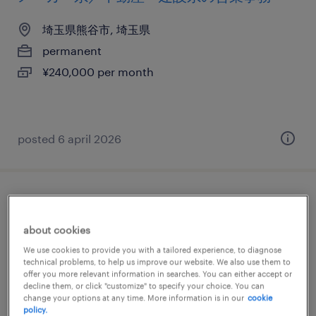
埼玉県熊谷市, 埼玉県
permanent
¥240,000 per month
posted 6 april 2026
【障がい者求人】専門商社／一般事務/営業
事務（正社員）（埼玉県）
about cookies
We use cookies to provide you with a tailored experience, to diagnose
埼玉, 埼玉県
technical problems, to help us improve our website. We also use them to
offer you more relevant information in searches. You can either accept or
permanent
decline them, or click "customize" to specify your choice. You can
change your options at any time. More information is in our
cookie
¥3,000,000 - ¥3,800,000 per year, 年収300 ～
policy.