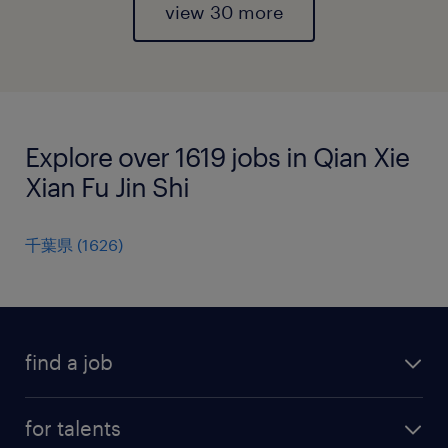
view 30 more
Explore over 1619 jobs in Qian Xie
Xian Fu Jin Shi
千葉県
(
1626
)
find a job
all jobs
for talents
career advice