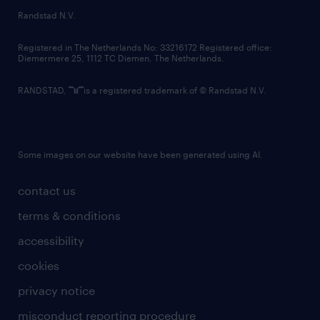
country websites
Randstad N.V.
contact us
Registered in The Netherlands No: 33216172 Registered office:
Diemermere 25, 1112 TC Diemen, The Netherlands.
RANDSTAD,
is a registered trademark of © Randstad N.V.
Some images on our website have been generated using AI.
contact us
terms & conditions
accessibility
cookies
privacy notice
misconduct reporting procedure