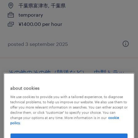
千葉県富津市, 千葉県
temporary
¥1400.00 per hour
posted 3 september 2025
その他のその他（陸送など）、中型トラッ
ク、大型トラック、大型免許
about cookies
千葉県富津市, 千葉県
We use cookies to provide you with a tailored experience, to diagnose
technical problems, to help us improve our website. We also use them to
temporary
offer you more relevant information in searches. You can either accept or
decline them, or click "customize" to specify your choice. You can
¥2300.00 per hour
change your options at any time. More information is in our
cookie
policy.
posted 31 july 2026