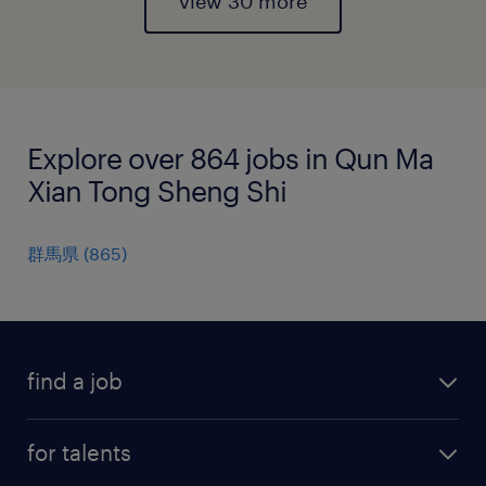
view 30 more
Explore over 864 jobs in Qun Ma
Xian Tong Sheng Shi
群馬県
(
865
)
find a job
all jobs
for talents
career advice