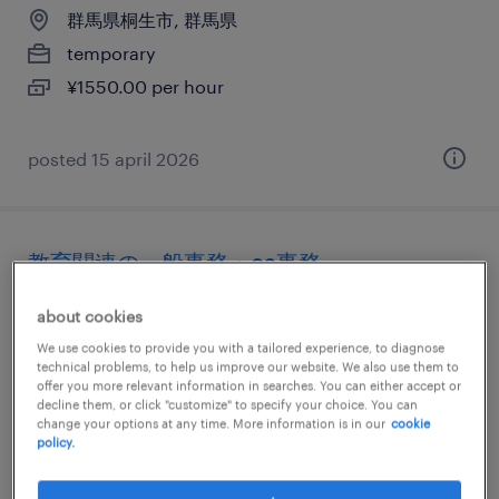
群馬県桐生市, 群馬県
temporary
¥1550.00 per hour
posted 15 april 2026
教育関連の一般事務・oa事務
群馬県桐生市, 群馬県
about cookies
permanent
We use cookies to provide you with a tailored experience, to diagnose
technical problems, to help us improve our website. We also use them to
¥250,000 per month
offer you more relevant information in searches. You can either accept or
decline them, or click "customize" to specify your choice. You can
change your options at any time. More information is in our
cookie
policy.
posted 9 april 2026