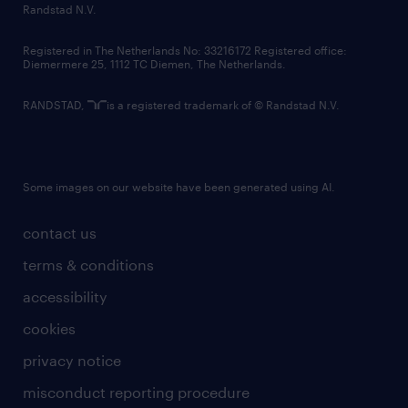
country websites
Randstad N.V.
contact us
Registered in The Netherlands No: 33216172 Registered office:
Diemermere 25, 1112 TC Diemen, The Netherlands.
RANDSTAD,
is a registered trademark of © Randstad N.V.
Some images on our website have been generated using AI.
contact us
terms & conditions
accessibility
cookies
privacy notice
misconduct reporting procedure