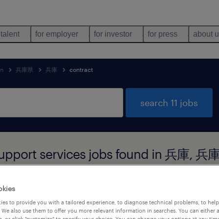
 talent
for employer
for investor
for press
about 
an
兵庫県
兵庫
contract
search 11 jobs
 support services jobs found in 兵庫, 
okies
job types
language
1
es to provide you with a tailored experience, to diagnose technical problems, to hel
 We also use them to offer you more relevant information in searches. You can either 
, or click "customize" to specify your choice. You can change your options at any tim