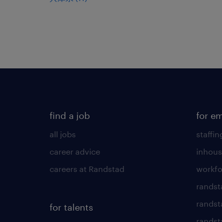
find a job
for e
all jobs
staffin
career advice
inhous
careers at Randstad
workfo
randst
randst
for talents
randst