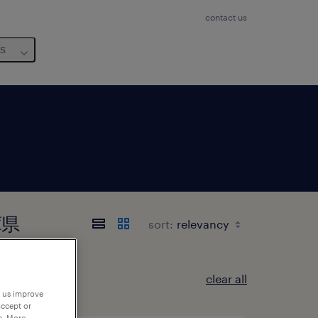
contact us
us
兵庫県
sort:
clear all
p us improve
accept or
e. More