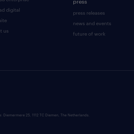
press
d digital
press releases
uite
news and events
t us
future of work
ce: Diemermere 25, 1112 TC Diemen, The Netherlands.