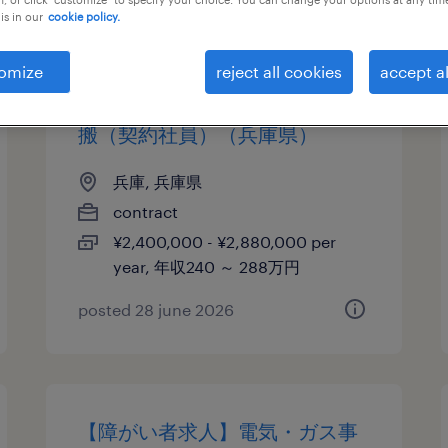
is in our
cookie policy.
【障がい者求人】自動車 輸送機
omize
reject all cookies
accept al
器・機械・精密機器・化学製品
製造業／一般事務および備品運
搬（契約社員）（兵庫県）
兵庫, 兵庫県
contract
¥2,400,000 - ¥2,880,000 per
year, 年収240 ～ 288万円
posted 28 june 2026
【障がい者求人】電気・ガス事