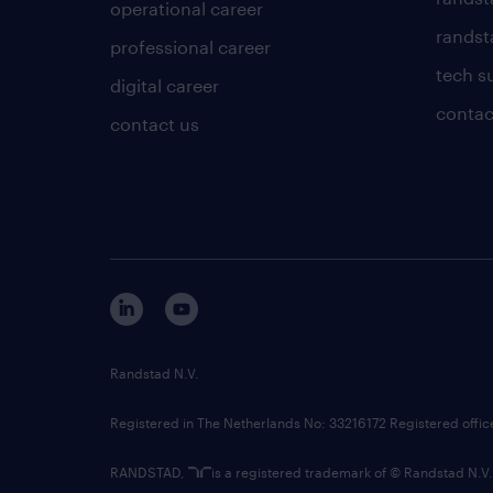
operational career
randsta
professional career
tech s
digital career
contac
contact us
Randstad N.V.
Registered in The Netherlands No: 33216172 Registered offi
RANDSTAD,
is a registered trademark of © Randstad N.V.