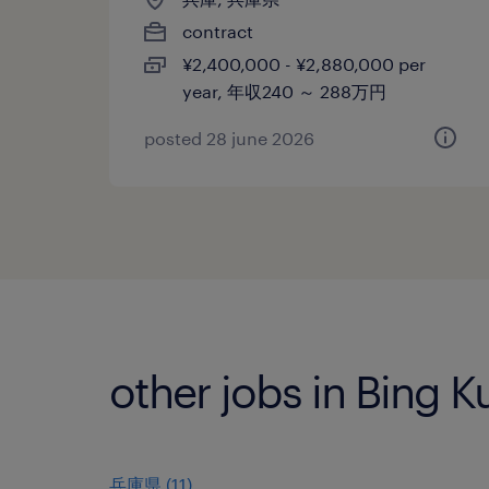
contract
¥2,400,000 - ¥2,880,000 per
year, 年収240 ～ 288万円
posted 28 june 2026
other jobs in Bing K
兵庫県
(
11
)