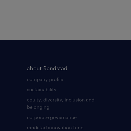
about Randstad
company profile
sustainability
equity, diversity, inclusion and
belonging
corporate governance
randstad innovation fund