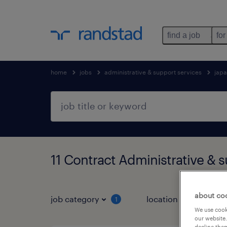
find a job
for
home
jobs
administrative & support services
jap
11 Contract Administrative &
about co
job category
location
1
3
We use cooki
our website.
decline them