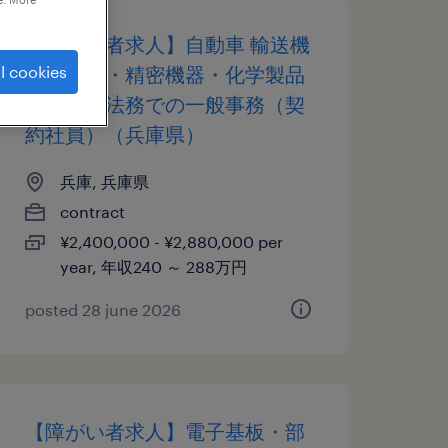
【障がい者求人】自動車 輸送機
l cookies
器・機械・精密機器・化学製品
製造業／法務での一般事務（契
約社員）（兵庫県）
兵庫, 兵庫県
contract
¥2,400,000 - ¥2,880,000 per
year, 年収240 ～ 288万円
posted 28 june 2026
【障がい者求人】電子基板・部