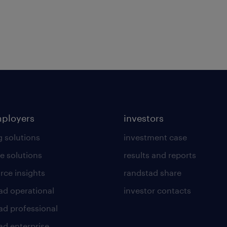
mployers
investors
g solutions
investment case
e solutions
results and reports
rce insights
randstad share
ad operational
investor contacts
ad professional
ad enterprise