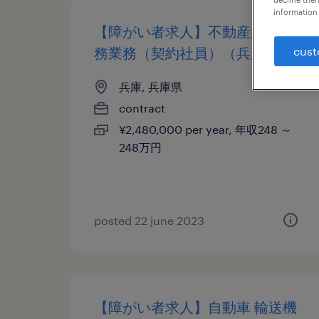
information 
【障がい者求人】不動産業／庶
cust
務業務（契約社員）（兵庫県）
兵庫, 兵庫県
contract
¥2,480,000 per year, 年収248 ～
248万円
posted 22 june 2023
【障がい者求人】自動車 輸送機