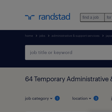
find a job
for
home
jobs
administrative & support services
jap
64 Temporary Administrative
job category
location
1
3