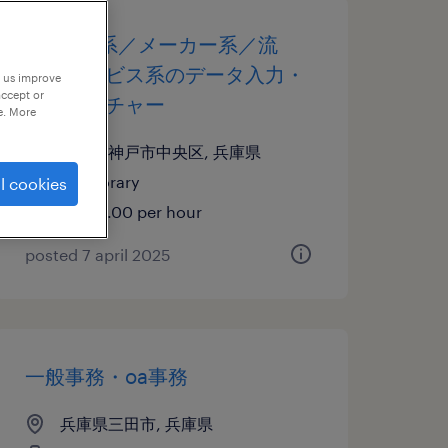
it・web系／メーカー系／流
通・サービス系のデータ入力・
p us improve
accept or
キーパンチャー
e. More
兵庫県神戸市中央区, 兵庫県
temporary
l cookies
¥1600.00 per hour
posted 7 april 2025
一般事務・oa事務
兵庫県三田市, 兵庫県