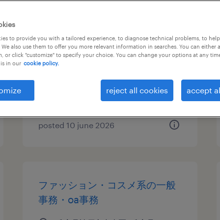
メーカー系の経理（経理事
okies
務）・英文経理
es to provide you with a tailored experience, to diagnose technical problems, to hel
 We also use them to offer you more relevant information in searches. You can either 
, or click "customize" to specify your choice. You can change your options at any tim
兵庫県神戸市灘区, 兵庫県
is in our
cookie policy.
temporary
¥1500.00 per hour
omize
reject all cookies
accept al
posted 10 june 2026
ファッション・コスメ系の一般
事務・oa事務