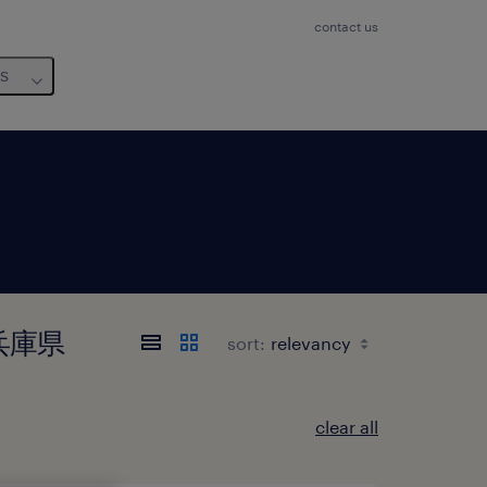
contact us
us
, 兵庫県
sort:
clear all