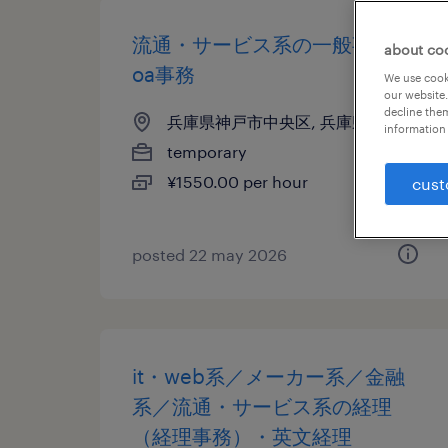
流通・サービス系の一般事務・
about co
oa事務
We use cooki
our website.
decline them
兵庫県神戸市中央区, 兵庫県
information 
temporary
¥1550.00 per hour
cust
posted 22 may 2026
it・web系／メーカー系／金融
系／流通・サービス系の経理
（経理事務）・英文経理