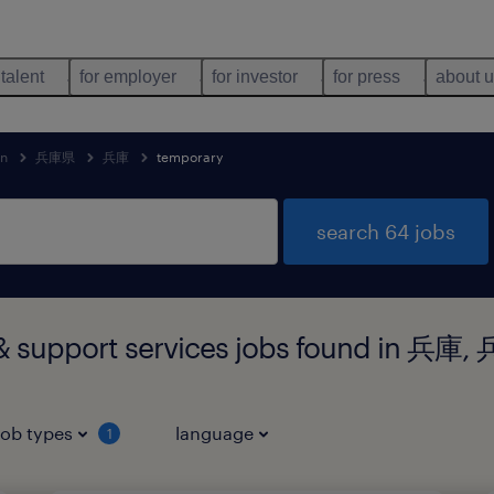
 talent
for employer
for investor
for press
about 
an
兵庫県
兵庫
temporary
search 64 jobs
 & support services jobs found in 兵庫
job types
language
1