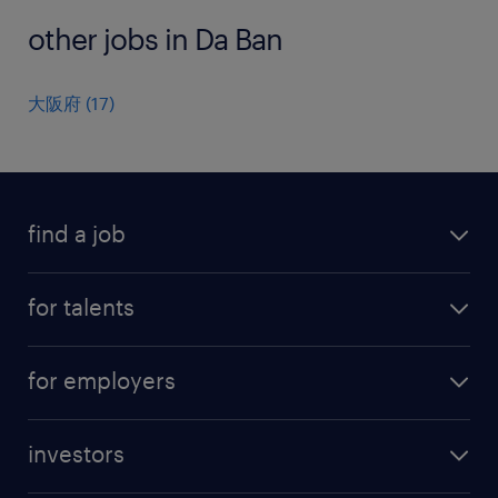
other jobs in Da Ban
大阪府
(
17
)
find a job
all jobs
for talents
career advice
operational career
careers at Randstad
for employers
professional career
staffing solutions
digital career
investors
inhouse solutions
contact us