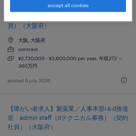
accept all cookies
【障がい者求人】サービス業／大阪事業
所・バックオフィス業務（人事）（契約社
員）（大阪府）
大阪, 大阪府
contract
¥2,720,000 - ¥3,600,000 per year, 年収272 ～
360万円
posted 9 july 2026
【障がい者求人】製薬業／人事本部i＆d推進
室 admin staff（itテクニカル事務）（契約
社員）（大阪府）