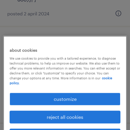
posted 2 april 2024
【障がい者求人】サービス業／大阪事業
所・バックオフィス業務（総務）（契約社
about cookies
員）（大阪府）
We use cookies to provide you with a tailored experience, to diagnose
technical problems, to help us improve our website. We also use them to
offer you more relevant information in searches. You can either accept or
大阪, 大阪府
decline them, or click "customize" to specify your choice. You can
change your options at any time. More information is in our
cookie
contract
policy.
¥2,720,000 - ¥3,200,000 per year, 年収272 ～
320万円
customize
posted 9 july 2026
reject all cookies