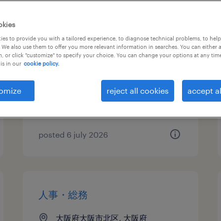
okies
受付
es to provide you with a tailored experience, to diagnose technical problems, to hel
 We also use them to offer you more relevant information in searches. You can either 
, or click "customize" to specify your choice. You can change your options at any tim
大阪府大阪市北区, 大阪府
is in our
cookie policy.
temp to perm
¥1500.00 per hour
omize
reject all cookies
accept al
posted 6 july 2026
人事・総務
大阪府大阪市北区, 大阪府