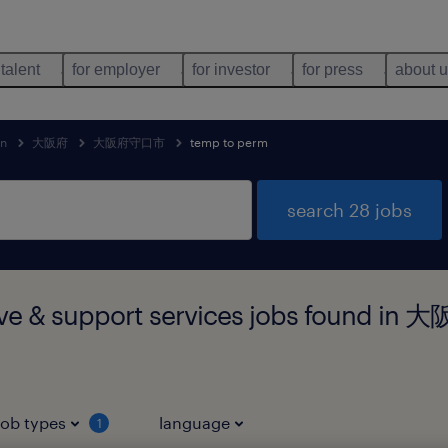
 talent
for employer
for investor
for press
about 
an
大阪府
大阪府守口市
temp to perm
search 28 jobs
tive & support services jobs found
job types
language
1