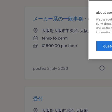
about co
メーカー系の一般事務・oa事務
We use cooki
our website.
decline them
大阪府大阪市中央区, 大阪府
information 
temp to perm
¥1800.00 per hour
cust
posted 2 july 2026
受付
大阪府大阪市北区, 大阪府