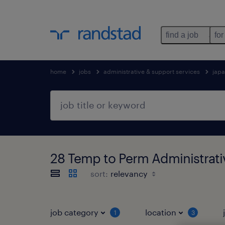
find a job
for
home
jobs
administrative & support services
jap
28 Temp to Perm Administra
sort:
job category
location
1
3