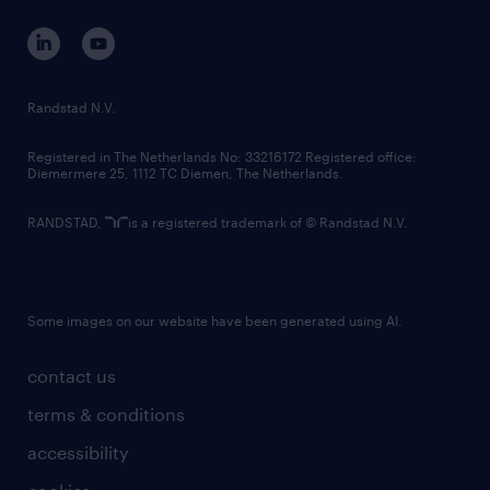
contact us
corporate governance
randstad innovation fund
country websites
Randstad N.V.
contact us
Registered in The Netherlands No: 33216172 Registered office:
Diemermere 25, 1112 TC Diemen, The Netherlands.
RANDSTAD,
is a registered trademark of © Randstad N.V.
Some images on our website have been generated using AI.
contact us
terms & conditions
accessibility