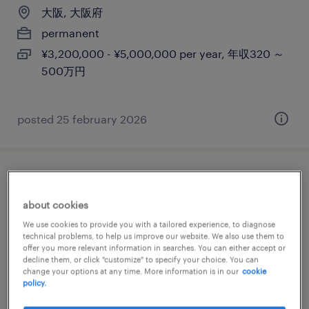
大阪, 大阪府
permanent
¥3,200,000 - ¥5,000,000 per year, 年収320 ～
500万円
posted 25 february 2026
【大阪】事務（不動産・建設領域）
about cookies
大阪, 大阪府
We use cookies to provide you with a tailored experience, to diagnose
permanent
technical problems, to help us improve our website. We also use them to
offer you more relevant information in searches. You can either accept or
¥3,150,000 - ¥5,000,000 per year, 年収315 ～
decline them, or click "customize" to specify your choice. You can
change your options at any time. More information is in our
cookie
500万円
policy.