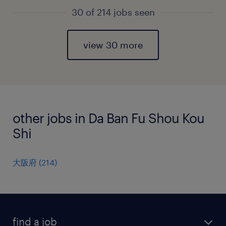
30 of 214 jobs seen
view 30 more
other jobs in Da Ban Fu Shou Kou
Shi
大阪府
(
214
)
find a job