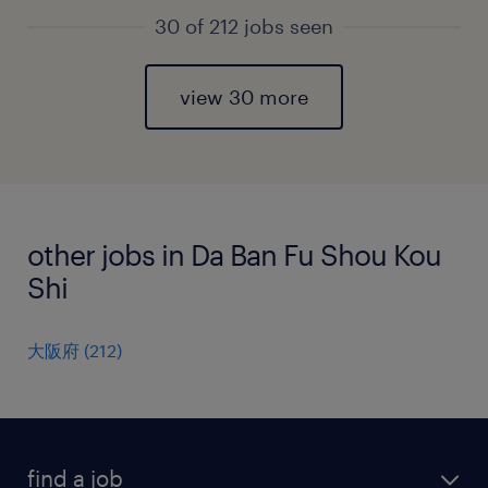
30 of 212 jobs seen
view 30 more
other jobs in Da Ban Fu Shou Kou
Shi
大阪府
(
212
)
find a job