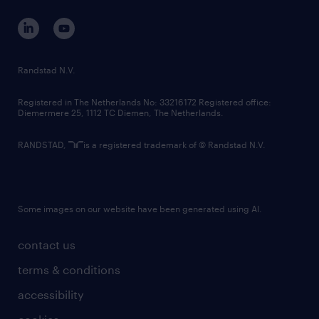
contact us
corporate governance
randstad innovation fund
country websites
Randstad N.V.
contact us
Registered in The Netherlands No: 33216172 Registered office:
Diemermere 25, 1112 TC Diemen, The Netherlands.
RANDSTAD,
is a registered trademark of © Randstad N.V.
Some images on our website have been generated using AI.
contact us
terms & conditions
accessibility