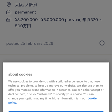
大阪, 大阪府
permanent
¥3,200,000 - ¥5,000,000 per year, 年収320 ～
500万円
posted 25 february 2026
【大阪】事務（不動産・建設領域）
about cookies
大阪, 大阪府
We use cookies to provide you with a tailored experience, to diagnose
permanent
technical problems, to help us improve our website. We also use them to
offer you more relevant information in searches. You can either accept or
¥3,150,000 - ¥5,000,000 per year, 年収315 ～
decline them, or click "customize" to specify your choice. You can
change your options at any time. More information is in our
cookie
500万円
policy.