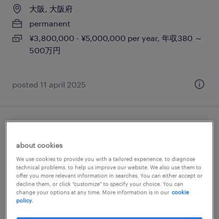
大阪, 大阪府
permanent
¥3,800,000 - ¥5,000,000 per year, 年収380 ～
500万円
posted 11 april 2025
【大阪：和泉市】営業事務
about cookies
大阪, 大阪府
We use cookies to provide you with a tailored experience, to diagnose
permanent
technical problems, to help us improve our website. We also use them to
offer you more relevant information in searches. You can either accept or
¥3,200,000 - ¥5,000,000 per year, 年収320 ～
decline them, or click "customize" to specify your choice. You can
change your options at any time. More information is in our
cookie
500万円
policy.