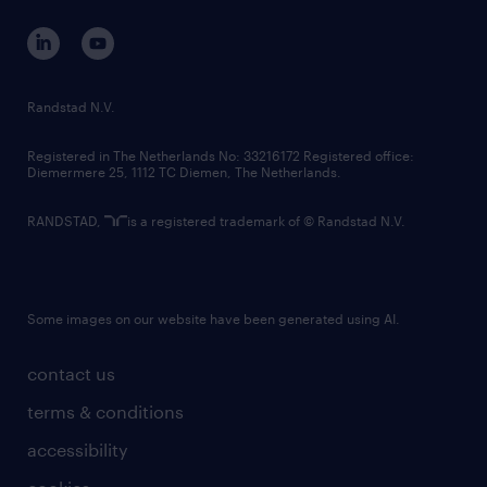
contact us
corporate governance
randstad innovation fund
country websites
Randstad N.V.
contact us
Registered in The Netherlands No: 33216172 Registered office:
Diemermere 25, 1112 TC Diemen, The Netherlands.
RANDSTAD,
is a registered trademark of © Randstad N.V.
Some images on our website have been generated using AI.
contact us
terms & conditions
accessibility