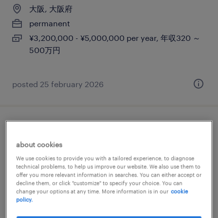
大阪, 大阪府
permanent
¥3,200,000 - ¥5,000,000 per year, 年収320 ～
500万円
posted 25 february 2026
【大阪】事務（不動産・建設領域）
about cookies
大阪, 大阪府
We use cookies to provide you with a tailored experience, to diagnose
permanent
technical problems, to help us improve our website. We also use them to
offer you more relevant information in searches. You can either accept or
¥3,150,000 - ¥5,000,000 per year, 年収315 ～
decline them, or click "customize" to specify your choice. You can
change your options at any time. More information is in our
cookie
500万円
policy.