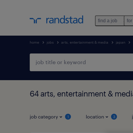
find a job
for
home
jobs
arts, entertainment & media
japan
64 arts, entertainment &
job category
location
1
3