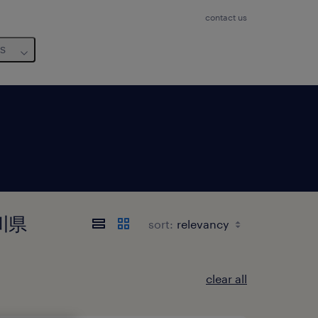
contact us
us
奈川県
sort:
clear all