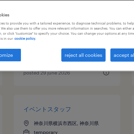
イベントスタッフ
okies
es to provide you with a tailored experience, to diagnose technical problems, to hel
神奈川県横浜市港北区, 神奈川県
 We also use them to offer you more relevant information in searches. You can either 
, or click "customize" to specify your choice. You can change your options at any tim
temporary
is in our
cookie policy.
¥1422.00 per hour
omize
reject all cookies
accept al
posted 29 june 2026
イベントスタッフ
神奈川県横浜市西区, 神奈川県
temporary