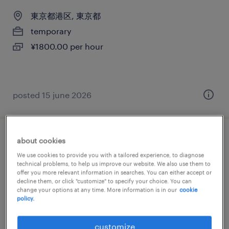
東京都港区, 東京都
temporary
¥1800.00 per hour
posted 15 june 2026
メーカー系のデザイナー（住宅・インテリ
about cookies
ア）
We use cookies to provide you with a tailored experience, to diagnose
technical problems, to help us improve our website. We also use them to
offer you more relevant information in searches. You can either accept or
東京都新宿区, 東京都
decline them, or click "customize" to specify your choice. You can
change your options at any time. More information is in our
cookie
temporary
policy.
¥2000.00 per hour
customize