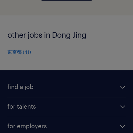
other jobs in Dong Jing
東京都
(
41
)
find a job
all jobs
for talents
career advice
operational career
careers at Randstad
for employers
professional career