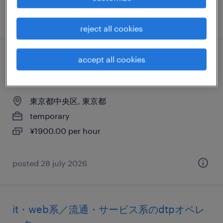
posted 28 july 2026
reject all cookies
accept all cookies
メーカー系のwebデザイナー・webデザイ
ン
東京都中央区, 東京都
temporary
¥1900.00 per hour
posted 28 july 2026
it・web系／流通・サービス系のdtpオペレ