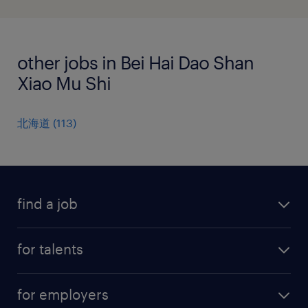
other jobs in Bei Hai Dao Shan
Xiao Mu Shi
北海道
(
113
)
find a job
all jobs
for talents
career advice
operational career
careers at Randstad
for employers
professional career