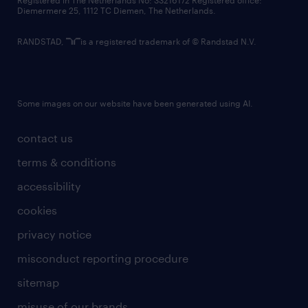
Registered in The Netherlands No: 33216172 Registered office:
Diemermere 25, 1112 TC Diemen, The Netherlands.
RANDSTAD,
is a registered trademark of © Randstad N.V.
Some images on our website have been generated using AI.
contact us
terms & conditions
accessibility
cookies
privacy notice
misconduct reporting procedure
sitemap
misuse of our brands