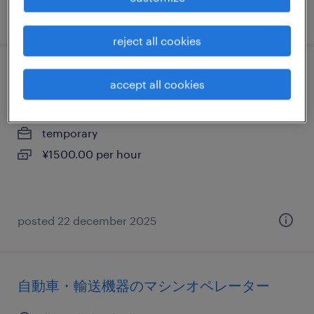
posted 7 january 2026
reject all cookies
金属・非金属のマシンオペレーター
accept all cookies
北海道苫小牧市, 北海道
temporary
¥1500.00 per hour
posted 22 december 2025
自動車・輸送機器のマシンオペレーター