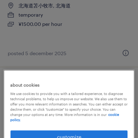
北海道苫小牧市, 北海道
temporary
¥1500.00 per hour
posted 5 december 2025
自動車・輸送機器の組立・部品加工
about cookies
We use cookies to provide you with a tailored experience, to diagnose
北海道苫小牧市, 北海道
technical problems, to help us improve our website. We also use them to
offer you more relevant information in searches. You can either accept or
temporary
decline them, or click "customize" to specify your choice. You can
¥1400.00 per hour
change your options at any time. More information is in our
cookie
policy.
customize