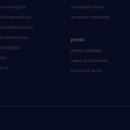
rce insights
randstad share
ad operational
investor contacts
ad professional
ad enterprise
press
d digital
press releases
uite
news and events
t us
future of work