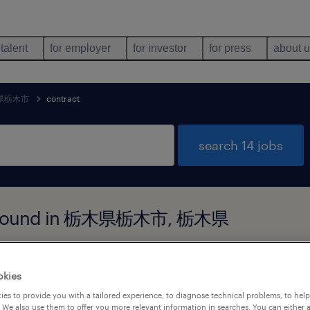
 talent
for employer
for investor
for press
about 
県栃木市
contract
search 14 jobs
obs found in 栃木県栃木市, 栃木県
job types
language
1
okies
es to provide you with a tailored experience, to diagnose technical problems, to hel
 We also use them to offer you more relevant information in searches. You can either 