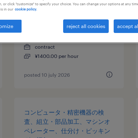
, or click "customize" to specify your choice. You can change your options at any tim
is in our
cookie policy.
電気・電子・半導体のマシンオ
ペレーター
omize
reject all cookies
accept al
栃木県栃木市, 栃木県
contract
¥1400.00 per hour
posted 10 july 2026
コンピュータ・精密機器の検
査、組立・部品加工、マシンオ
ペレーター、仕分け・ピッキン