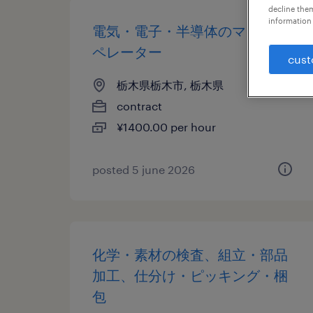
decline them
information 
電気・電子・半導体のマシンオ
ペレーター
cust
栃木県栃木市, 栃木県
contract
¥1400.00 per hour
posted 5 june 2026
化学・素材の検査、組立・部品
加工、仕分け・ピッキング・梱
包