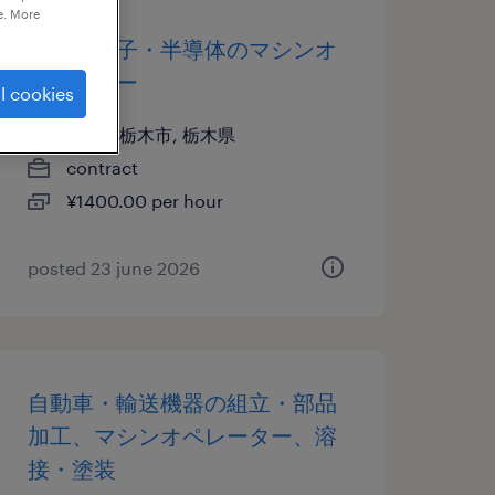
e. More
電気・電子・半導体のマシンオ
ペレーター
l cookies
栃木県栃木市, 栃木県
contract
¥1400.00 per hour
posted 23 june 2026
自動車・輸送機器の組立・部品
加工、マシンオペレーター、溶
接・塗装