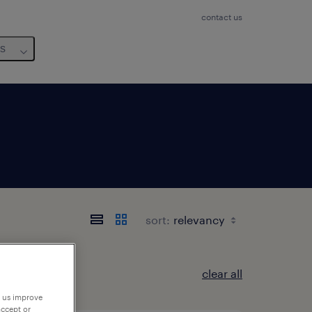
contact us
us
sort:
clear all
p us improve
accept or