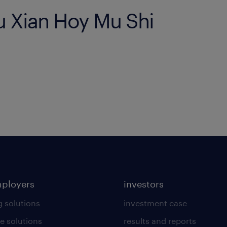
u Xian Hoy Mu Shi
mployers
investors
g solutions
investment case
e solutions
results and reports