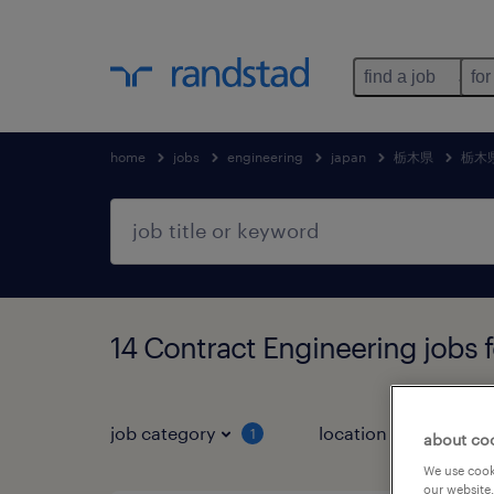
find a job
for
home
jobs
engineering
japan
栃木県
栃木
14 Contract Engineering j
job category
location
1
3
about co
We use cooki
our website.