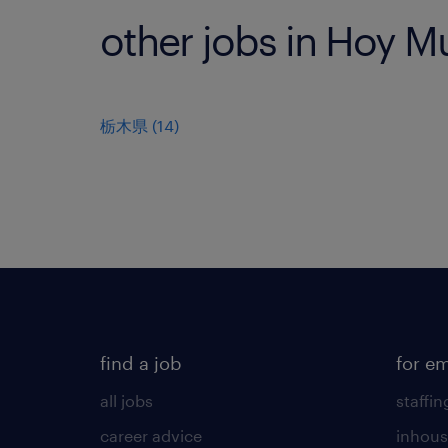
other jobs in Hoy M
栃木県
(
14
)
find a job
for e
all jobs
staffin
career advice
inhous