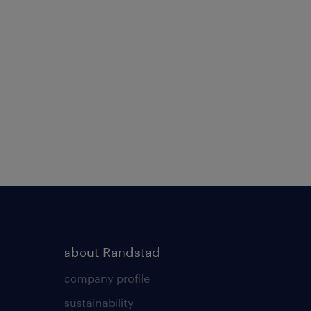
about Randstad
company profile
sustainability