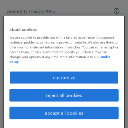
posted 17 march 2025
about cookies
【栃木】東証プライム上場gの超高収益メー
We use cookies to provide you with a tailored experience, to diagnose
technical problems, to help us improve our website. We also use them to
カー / 生産管理
offer you more relevant information in searches. You can either accept or
decline them, or click "customize" to specify your choice. You can
change your options at any time. More information is in our
cookie
栃木, 栃木県
policy.
permanent
¥4,000,000 - ¥7,500,000 per year, 年収400 ～
customize
750万円
reject all cookies
posted 9 october 2025
accept all cookies
【栃木】東証プライム上場メーカー / 研究開