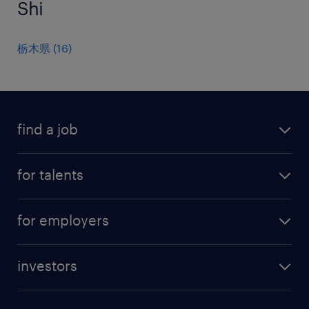
Shi
栃木県
(
16
)
find a job
all jobs
for talents
career advice
operational career
careers at Randstad
for employers
professional career
staffing solutions
digital career
investors
inhouse solutions
contact us
investment case
workforce insights