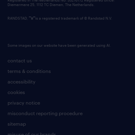
Registered in The Netherlands No: 33216172 Registered office:
Diemermere 25, 1112 TC Diemen, The Netherlands.
RANDSTAD,
is a registered trademark of © Randstad N.V.
Some images on our website have been generated using AI.
contact us
terms & conditions
accessibility
cookies
privacy notice
misconduct reporting procedure
sitemap
misuse of our brands