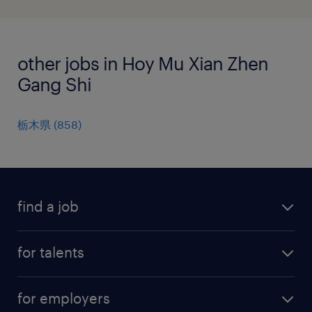
other jobs in Hoy Mu Xian Zhen
Gang Shi
栃木県
(
858
)
find a job
all jobs
for talents
career advice
operational career
careers at Randstad
for employers
professional career