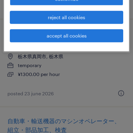
posted 9 july 2026
reject all cookies
医薬品・医療機器の検査、仕分け・ピッキ
accept all cookies
ング・梱包
栃木県真岡市, 栃木県
temporary
¥1300.00 per hour
posted 23 june 2026
自動車・輸送機器のマシンオペレーター、
組立・部品加工、検査