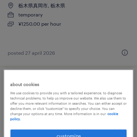
栃木県真岡市, 栃木県
temporary
¥1250.00 per hour
posted 27 april 2026
自動車・輸送機器のマシンオペレーター
about cookies
We use cookies to provide you with a tailored experience, to diagnose
栃木県真岡市, 栃木県
technical problems, to help us improve our website. We also use them to
offer you more relevant information in searches. You can either accept or
temporary
decline them, or click "customize" to specify your choice. You can
¥1600.00 per hour
change your options at any time. More information is in our
cookie
policy.
customize