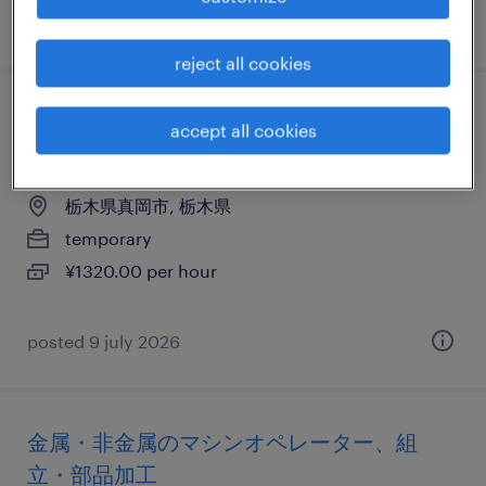
posted 23 july 2026
reject all cookies
食料品の食品加工・検査・袋詰め、検査、
accept all cookies
仕分け・ピッキング・梱包、検品
栃木県真岡市, 栃木県
temporary
¥1320.00 per hour
posted 9 july 2026
金属・非金属のマシンオペレーター、組
立・部品加工