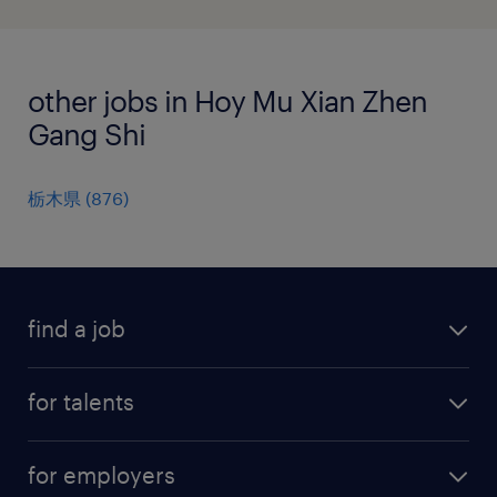
other jobs in Hoy Mu Xian Zhen
Gang Shi
栃木県
(
876
)
find a job
all jobs
for talents
career advice
operational career
careers at Randstad
for employers
professional career