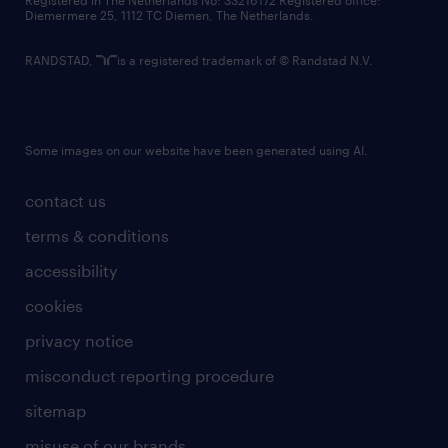
Registered in The Netherlands No: 33216172 Registered office:
Diemermere 25, 1112 TC Diemen, The Netherlands.
RANDSTAD,
is a registered trademark of © Randstad N.V.
Some images on our website have been generated using AI.
contact us
terms & conditions
accessibility
cookies
privacy notice
misconduct reporting procedure
sitemap
misuse of our brands