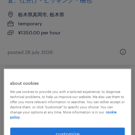
査、仕分け・ピッキング・梱包
栃木県真岡市, 栃木県
temporary
¥1350.00 per hour
posted 28 july 2026
医薬品・医療機器の検査、生産管理・品質
about cookies
管理、その他（製造）
We use cookies to provide you with a tailored experience, to diagnose
technical problems, to help us improve our website. We also use them to
offer you more relevant information in searches. You can either accept or
栃木県真岡市, 栃木県
decline them, or click "customize" to specify your choice. You can
temporary
change your options at any time. More information is in our
cookie
policy.
¥1250.00 per hour
customize