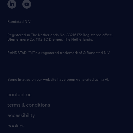
randstad innovation fund
country websites
Randstad N.V.
contact us
Registered in The Netherlands No: 33216172 Registered office:
Diemermere 25, 1112 TC Diemen, The Netherlands.
RANDSTAD,
is a registered trademark of © Randstad N.V.
Some images on our website have been generated using AI.
contact us
terms & conditions
accessibility
cookies