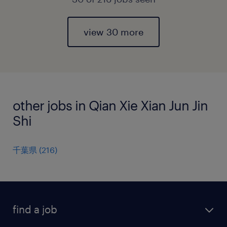
view 30 more
other jobs in Qian Xie Xian Jun Jin
Shi
千葉県
(
216
)
find a job