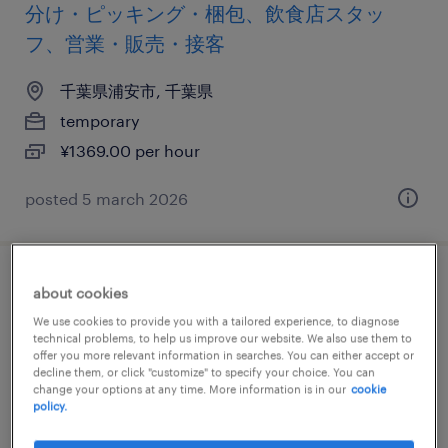
分け・ピッキング・梱包、飲食店スタッ
フ、営業・販売・接客
千葉県浦安市, 千葉県
temporary
¥1369.00 per hour
posted 5 march 2026
建設・設備のマシンオペレーター、検査、
about cookies
検品
We use cookies to provide you with a tailored experience, to diagnose
technical problems, to help us improve our website. We also use them to
offer you more relevant information in searches. You can either accept or
千葉県市川市, 千葉県
decline them, or click "customize" to specify your choice. You can
change your options at any time. More information is in our
cookie
temporary
policy.
¥1500.00 per hour