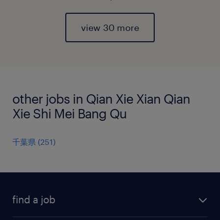
view 30 more
other jobs in Qian Xie Xian Qian
Xie Shi Mei Bang Qu
千葉県
(
251
)
find a job