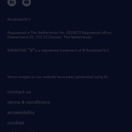
randstad innovation fund
country websites
Randstad N.V.
contact us
Registered in The Netherlands No: 33216172 Registered office:
Diemermere 25, 1112 TC Diemen, The Netherlands.
RANDSTAD,
is a registered trademark of © Randstad N.V.
Some images on our website have been generated using AI.
contact us
terms & conditions
accessibility
cookies