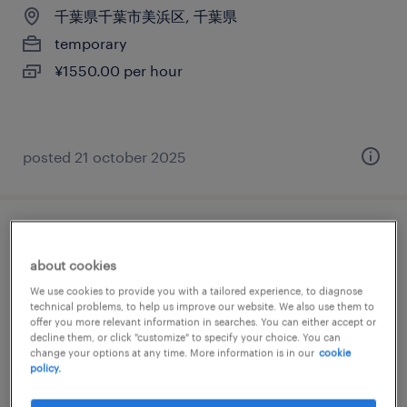
千葉県千葉市美浜区, 千葉県
temporary
¥1550.00 per hour
posted 21 october 2025
【千葉県】設備メンテナンスに携わるフィ
ールドエンジニア
about cookies
We use cookies to provide you with a tailored experience, to diagnose
technical problems, to help us improve our website. We also use them to
千葉, 千葉県
offer you more relevant information in searches. You can either accept or
permanent
decline them, or click "customize" to specify your choice. You can
change your options at any time. More information is in our
cookie
¥4,500,000 - ¥8,000,000 per year, 年収450 ～
policy.
800万円