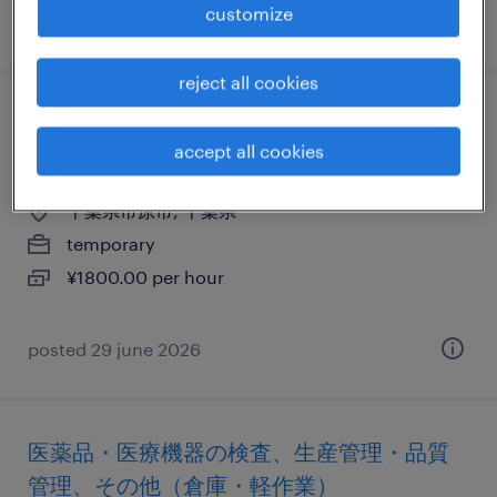
customize
posted 10 april 2026
reject all cookies
化学・素材のマシンオペレーター、設備管
accept all cookies
理・マシンメンテナンス、その他（製造）
千葉県市原市, 千葉県
temporary
¥1800.00 per hour
posted 29 june 2026
医薬品・医療機器の検査、生産管理・品質
管理、その他（倉庫・軽作業）