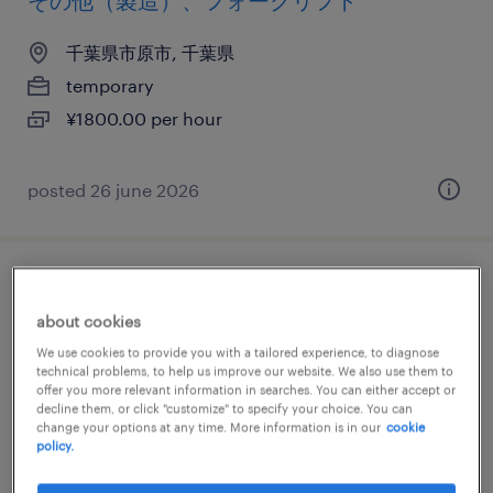
その他（製造）、フォークリフト
千葉県市原市, 千葉県
temporary
¥1800.00 per hour
posted 26 june 2026
機械・メカトロニクスの設備管理・マシン
メンテナンス、検査、その他（製造）
about cookies
We use cookies to provide you with a tailored experience, to diagnose
technical problems, to help us improve our website. We also use them to
千葉県市原市, 千葉県
offer you more relevant information in searches. You can either accept or
permanent
decline them, or click "customize" to specify your choice. You can
change your options at any time. More information is in our
cookie
¥220,000 per month
policy.