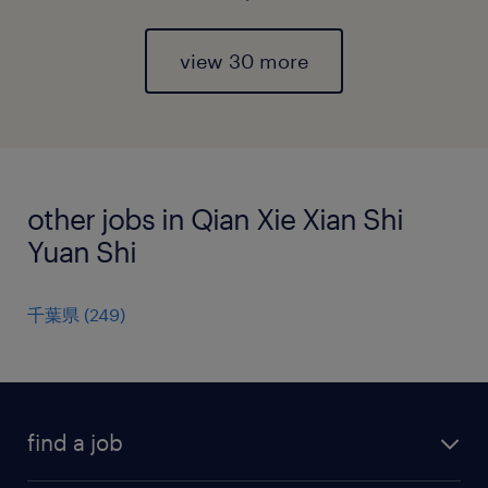
view 30 more
other jobs in Qian Xie Xian Shi
Yuan Shi
千葉県
(
249
)
find a job