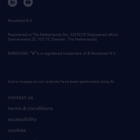
randstad innovation fund
country websites
Randstad N.V.
contact us
Registered in The Netherlands No: 33216172 Registered office:
Diemermere 25, 1112 TC Diemen, The Netherlands.
RANDSTAD,
is a registered trademark of © Randstad N.V.
Some images on our website have been generated using AI.
contact us
terms & conditions
accessibility
cookies