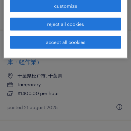
customize
posted 6 february 2026
reject all cookies
accept all cookies
コンピュータ・精密機器の組立・部品加
工、検査、その他（製造）、その他（倉
庫・軽作業）
千葉県松戸市, 千葉県
temporary
¥1400.00 per hour
posted 21 august 2025