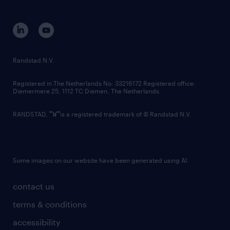
disclaimer
equity, diversity, inclusion and belonging
contact us
corporate governance
randstad innovation fund
country websites
Randstad N.V.
contact us
Registered in The Netherlands No: 33216172 Registered office:
Diemermere 25, 1112 TC Diemen, The Netherlands.
RANDSTAD,
is a registered trademark of © Randstad N.V.
Some images on our website have been generated using AI.
contact us
terms & conditions
accessibility