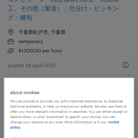
工、その他（製造）、仕分け・ピッキン
グ・梱包
千葉県松戸市, 千葉県
temporary
¥1300.00 per hour
posted 28 april 2025
about cookies
流通・小売の食品加工・検査・袋詰め、仕
We use cookies to provide you with a tailored experience, to diagnose
分け・ピッキング・梱包、検品、清掃
technical problems, to help us improve our website. We also use them to
offer you more relevant information in searches. You can either accept or
千葉県松戸市, 千葉県
decline them, or click "customize" to specify your choice. You can
change your options at any time. More information is in our
cookie
temporary
policy.
¥1600.00 per hour