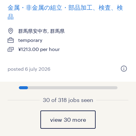
金属・非金属の組立・部品加工、検査、検
品
群馬県安中市, 群馬県
temporary
¥1213.00 per hour
posted 6 july 2026
30 of 318 jobs seen
view 30 more