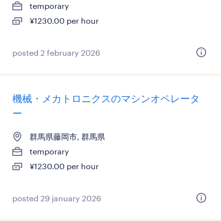
temporary
¥1230.00 per hour
posted 2 february 2026
機械・メカトロニクスのマシンオペレータ
ー
群馬県藤岡市, 群馬県
temporary
¥1230.00 per hour
posted 29 january 2026