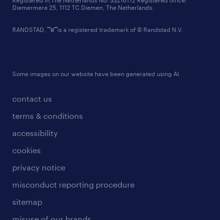
Registered in The Netherlands No: 33216172 Registered office:
Diemermere 25, 1112 TC Diemen, The Netherlands.
RANDSTAD,
is a registered trademark of © Randstad N.V.
Some images on our website have been generated using AI.
contact us
terms & conditions
accessibility
cookies
privacy notice
misconduct reporting procedure
sitemap
misuse of our brands