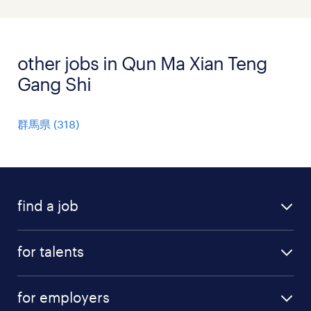
other jobs in Qun Ma Xian Teng
Gang Shi
群馬県
(
318
)
find a job
all jobs
for talents
career advice
operational career
careers at Randstad
for employers
professional career