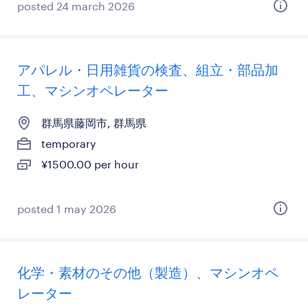
posted 24 march 2026
アパレル・日用雑貨の検査、組立・部品加
工、マシンオペレーター
群馬県藤岡市, 群馬県
temporary
¥1500.00 per hour
posted 1 may 2026
化学・素材のその他（製造）、マシンオペ
レーター