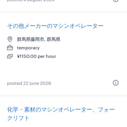
その他メーカーのマシンオペレーター
群馬県藤岡市, 群馬県
temporary
¥1150.00 per hour
posted 22 june 2026
化学・素材のマシンオペレーター、フォー
クリフト