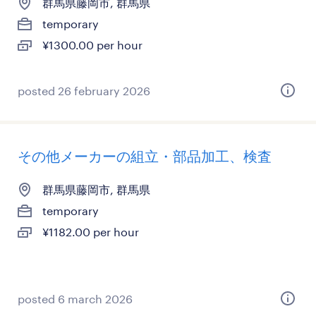
群馬県藤岡市, 群馬県
temporary
¥1300.00 per hour
posted 26 february 2026
その他メーカーの組立・部品加工、検査
群馬県藤岡市, 群馬県
temporary
¥1182.00 per hour
posted 6 march 2026