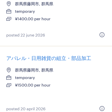
群馬県藤岡市, 群馬県
temporary
¥1400.00 per hour
posted 22 june 2026
アパレル・日用雑貨の組立・部品加工
群馬県藤岡市, 群馬県
temporary
¥1500.00 per hour
posted 20 april 2026