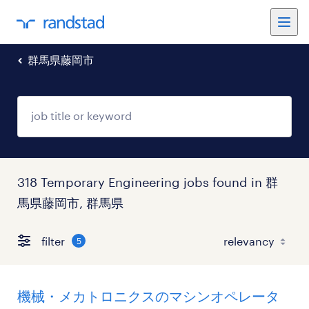
群馬県藤岡市
318 Temporary Engineering jobs found in 群
馬県藤岡市, 群馬県
filter
5
機械・メカトロニクスのマシンオペレータ