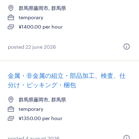
群馬県藤岡市, 群馬県
temporary
¥1400.00 per hour
posted 22 june 2026
金属・非金属の組立・部品加工、検査、仕
分け・ピッキング・梱包
群馬県藤岡市, 群馬県
temporary
¥1350.00 per hour
posted 4 august 2026