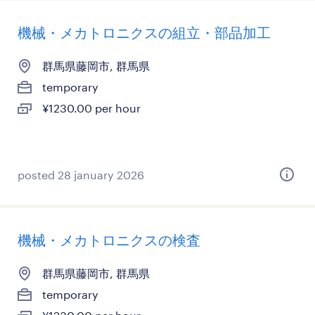
機械・メカトロニクスの組立・部品加工
群馬県藤岡市, 群馬県
temporary
¥1230.00 per hour
posted 28 january 2026
機械・メカトロニクスの検査
群馬県藤岡市, 群馬県
temporary