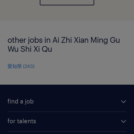
other jobs in Ai Zhi Xian Ming Gu
Wu Shi Xi Qu
愛知県
(
243
)
find a job
all jobs
for talents
career advice