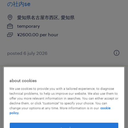
の社内se
愛知県名古屋市西区, 愛知県
temporary
¥2600.00 per hour
posted 6 july 2026
it・web系／メーカー系／流通・サービス系
about cookies
の運用管理・保守
We use cookies to provide you with a tailored experience, to diagnose
technical problems, to help us improve our website. We also use them to
offer you more relevant information in searches. You can either accept or
愛知県名古屋市西区, 愛知県
decline them, or click "customize" to specify your choice. You can
change your options at any time. More information is in our
cookie
temporary
policy.
¥2200.00 per hour