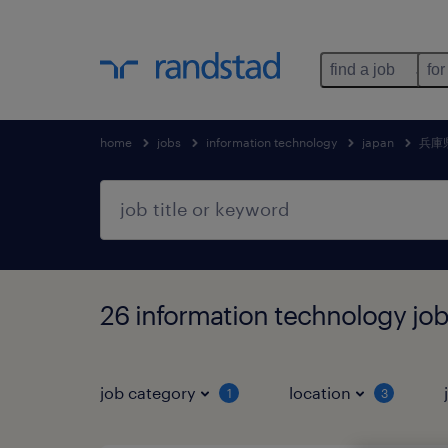
find a job
for
home
jobs
information technology
japan
兵庫
26 information technology 
job category
location
1
3