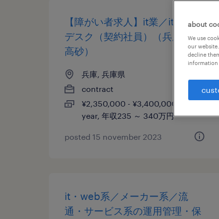
【障がい者求人】it業／itヘルプ
about co
デスク（契約社員）（兵庫県／
We use cooki
our website.
高砂）
decline them
information 
兵庫, 兵庫県
contract
cust
¥2,350,000 - ¥3,400,000 per
year, 年収235 ～ 340万円
posted 15 november 2023
it・web系／メーカー系／流
通・サービス系の運用管理・保