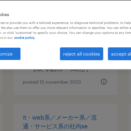
【障がい者求人】it業／システ
okies
ム開発・保守（契約社員）（兵
es to provide you with a tailored experience, to diagnose technical problems, to hel
 We also use them to offer you more relevant information in searches. You can either 
庫県／高砂）
, or click "customize" to specify your choice. You can change your options at any tim
is in our
cookie policy.
兵庫, 兵庫県
contract
omize
reject all cookies
accept al
¥2,350,000 - ¥3,400,000 per
year, 年収235 ～ 340万円
posted 15 november 2023
it・web系／メーカー系／流
通・サービス系の社内se