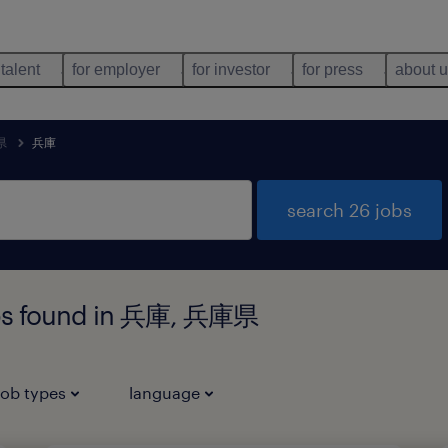
 talent
for employer
for investor
for press
about 
県
兵庫
search 26 jobs
jobs found in 兵庫, 兵庫県
job types
language