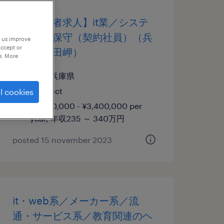
【障がい者求人】it業／システ
ム開発・保守（契約社員）（兵
p us improve
accept or
庫県／和田岬）
e. More
兵庫, 兵庫県
contract
l cookies
¥2,350,000 - ¥3,400,000 per
year, 年収235 ～ 340万円
posted 15 november 2023
it・web系／メーカー系／流
通・サービス系／教育関連のヘ