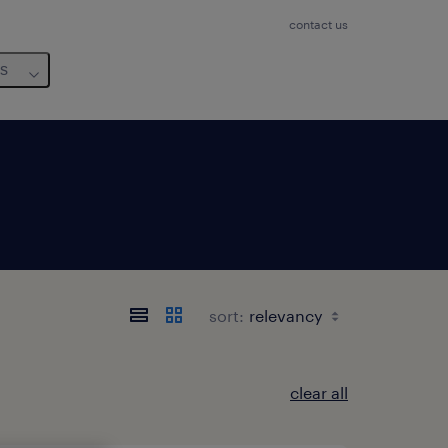
contact us
us
sort:
clear all