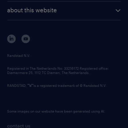
company profile
future of work
randstad digital
about this website
sustainability
tech suite
disclaimer
equity, diversity, inclusion and belonging
contact us
corporate governance
randstad innovation fund
country websites
Randstad N.V.
contact us
Registered in The Netherlands No: 33216172 Registered office:
Diemermere 25, 1112 TC Diemen, The Netherlands.
RANDSTAD,
is a registered trademark of © Randstad N.V.
Some images on our website have been generated using AI.
contact us