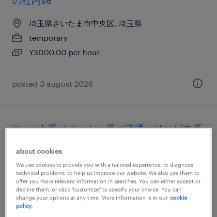
の社内se
埼玉県さいたま市中央区, 埼玉県
temporary
¥3000.00 per hour
posted 3 august 2026
it・web系／メーカー系／流通・サービス系
／教育関連のoaインストラクター・itインス
about cookies
トラクター
We use cookies to provide you with a tailored experience, to diagnose
technical problems, to help us improve our website. We also use them to
埼玉県蕨市, 埼玉県
offer you more relevant information in searches. You can either accept or
decline them, or click "customize" to specify your choice. You can
temporary
change your options at any time. More information is in our
cookie
policy.
¥1700.00 per hour